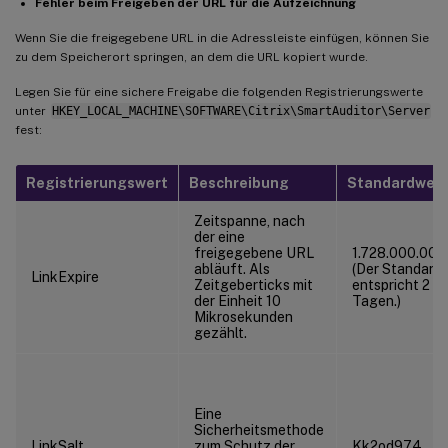
Fehler beim Freigeben der URL für die Aufzeichnung
Wenn Sie die freigegebene URL in die Adressleiste einfügen, können Sie
zu dem Speicherort springen, an dem die URL kopiert wurde.
Legen Sie für eine sichere Freigabe die folgenden Registrierungswerte
unter
HKEY_LOCAL_MACHINE\SOFTWARE\Citrix\SmartAuditor\Server
fest:
Registrierungswert
Beschreibung
Standardwert
Zeitspanne, nach
der eine
freigegebene URL
1.728.000.000
abläuft. Als
(Der Standard
LinkExpire
Zeitgeberticks mit
entspricht 2
der Einheit 10
Tagen.)
Mikrosekunden
gezählt.
Eine
Sicherheitsmethode
LinkSalt
zum Schutz der
Kk2od974