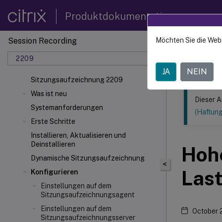
Produktdokumentation
Session Recording
Möchten Sie die Web
Dieser Inhalt
2209
Sitzun
JA
NEIN
Sitzungsaufzeichnung 2209
Was ist neu
Dieser A
Systemanforderungen
(Haftun
Erste Schritte
Installieren, Aktualisieren und
Deinstallieren
Hoh
Dynamische Sitzungsaufzeichnung
<
Las
Konfigurieren
Einstellungen auf dem
Sitzungsaufzeichnungsagent
Einstellungen auf dem
October 
Sitzungsaufzeichnungsserver