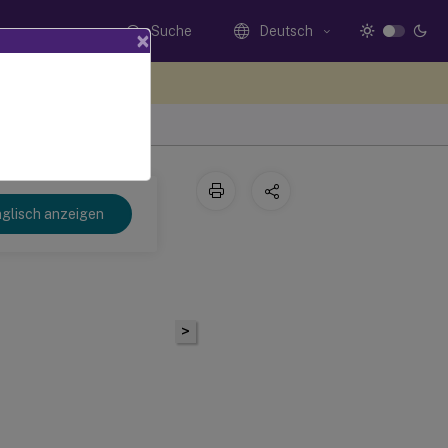
Suche
Deutsch
×
n Sie hier Feedback
glisch anzeigen
>