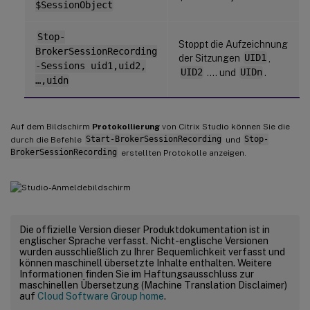
$SessionObject
Stop-
Stoppt die Aufzeichnung
BrokerSessionRecording
der Sitzungen
UID1
,
-Sessions uid1,uid2,
UID2
…. und
UIDn
.
…,uidn
Auf dem Bildschirm
Protokollierung
von Citrix Studio können Sie die
durch die Befehle
Start-BrokerSessionRecording
und
Stop-
BrokerSessionRecording
erstellten Protokolle anzeigen.
Die offizielle Version dieser Produktdokumentation ist in
englischer Sprache verfasst. Nicht-englische Versionen
wurden ausschließlich zu Ihrer Bequemlichkeit verfasst und
können maschinell übersetzte Inhalte enthalten. Weitere
Informationen finden Sie im Haftungsausschluss zur
maschinellen Übersetzung (Machine Translation Disclaimer)
auf
Cloud Software Group home
.