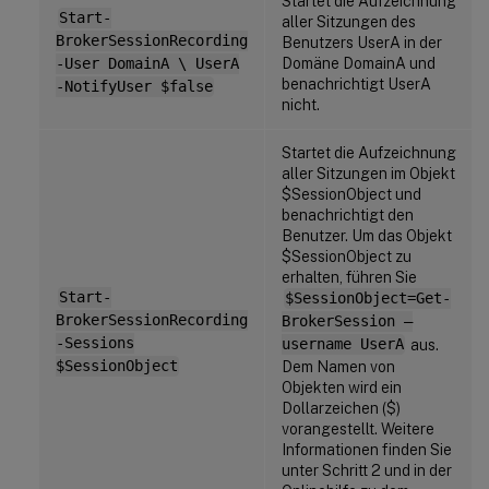
Startet die Aufzeichnung
Start-
aller Sitzungen des
BrokerSessionRecording
Benutzers UserA in der
Domäne DomainA und
-User DomainA \ UserA
benachrichtigt UserA
-NotifyUser $false
nicht.
Startet die Aufzeichnung
aller Sitzungen im Objekt
$SessionObject und
benachrichtigt den
Benutzer. Um das Objekt
$SessionObject zu
erhalten, führen Sie
Start-
$SessionObject=Get-
BrokerSessionRecording
BrokerSession –
-Sessions
username UserA
aus.
$SessionObject
Dem Namen von
Objekten wird ein
Dollarzeichen ($)
vorangestellt. Weitere
Informationen finden Sie
unter Schritt 2 und in der