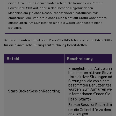
einer Citrix Cloud Connector-Maschine. Sie können das Remote
PowerShell SDK auf jeder in der Domäne eingebundenen
Maschine am gleichen Ressourcenstandort installieren. Wir
empfehlen, die Cmdlets dieses SDKs nicht auf Cloud Connectors
auszuführen. Am SDK-Betrieb sind die Cloud Connectors nicht
beteiligt.
Die Tabelle unten enthält drei PowerShell-Befehle, die beide Citrix SDKs
für die dynamische Sitzungsaufzeichnung bereitstellen.
Befehl
Beschreibung
Ermöglicht das Aufzeichnen
bestimmten aktiven Sitzung,
Liste aktiver Sitzungen oder
Sitzungen, die von einem
bestimmten Benutzer gesta
wurden. Zum Aufrufen weite
Start-BrokerSessionRecording
Informationen führen Sie
Ge
Help Start-
BrokerSessionRecording
um die Onlinehilfe zu dem B
anzuzeigen.