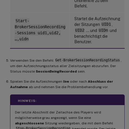
Onlinehilfe zu dem
Befehl.
Startet die Aufzeichnung
Start-
der Sitzungen
UID1
,
BrokerSessionRecording
UID2
… und
UIDn
und
-Sessions uid1,uid2,
benachrichtigt die
…,uidn
Benutzer.
Verwenden Sie den Befehl
Get-BrokerSessionRecordingStatus
,
um den Aufzeichnungsstatus aller Zielsitzungen abzurufen. Der
Status müsste
SessionBeingRecorded
sein.
Spielen Sie die Aufzeichnungen
live
oder nach
Abschluss der
Aufnahme
ab und nehmen Sie die Problembehandlung vor.
HINWEIS:
Der letzte Abschnitt der Zeitachse des Players wird
möglicherweise grau angezeigt, wenn Sie eine
abgeschlossene
Sitzung wiedergeben, die mit dem Befehl
Stop-BrokerSessionRecording
beendet wurde. Der letzte