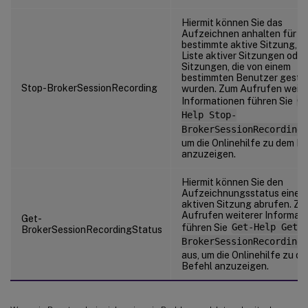
Hiermit können Sie das
Aufzeichnen anhalten für ei
bestimmte aktive Sitzung, fü
Liste aktiver Sitzungen oder
Sitzungen, die von einem
bestimmten Benutzer gesta
Stop-BrokerSessionRecording
wurden. Zum Aufrufen weite
Informationen führen Sie
Ge
Help Stop-
BrokerSessionRecording
um die Onlinehilfe zu dem B
anzuzeigen.
Hiermit können Sie den
Aufzeichnungsstatus einer
aktiven Sitzung abrufen. Z
Aufrufen weiterer Informat
Get-
führen Sie
Get-Help Get-
BrokerSessionRecordingStatus
BrokerSessionRecordingS
aus, um die Onlinehilfe zu d
Befehl anzuzeigen.