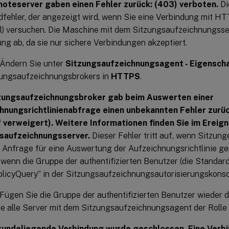
oteserver gaben einen Fehler zurück: (403) verboten.
Di
fehler, der angezeigt wird, wenn Sie eine Verbindung mit HTT
l) versuchen. Die Maschine mit dem Sitzungsaufzeichnungsser
ng ab, da sie nur sichere Verbindungen akzeptiert.
 Ändern Sie unter
Sitzungsaufzeichnungsagent - Eigensch
zungsaufzeichnungsbrokers in
HTTPS
.
zungsaufzeichnungsbroker gab beim Auswerten einer
hnungsrichtlinienabfrage einen unbekannten Fehler zurü
f verweigert). Weitere Informationen finden Sie im Ereig
saufzeichnungsserver.
Dieser Fehler tritt auf, wenn Sitzun
 Anfrage für eine Auswertung der Aufzeichnungsrichtlinie ge
f, wenn die Gruppe der authentifizierten Benutzer (die Standar
olicyQuery” in der Sitzungsaufzeichnungsautorisierungskonso
Fügen Sie die Gruppe der authentifizierten Benutzer wieder d
e alle Server mit dem Sitzungsaufzeichnungsagent der Rolle 
rundeliegende Verbindung wurde geschlossen. Eine Verbin