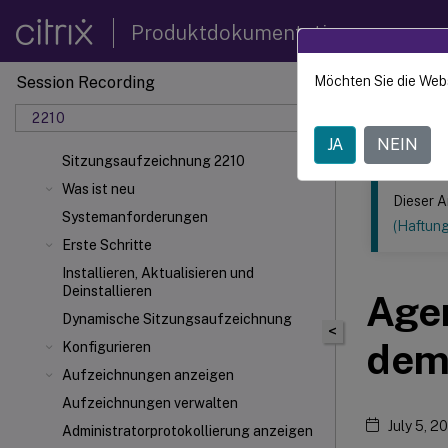
Produktdokumentation
Session Recording
Möchten Sie die Web
Dieser Inhalt
2210
Sitzun
JA
NEIN
Sitzungsaufzeichnung 2210
Was ist neu
Dieser A
Systemanforderungen
(Haftun
Erste Schritte
Installieren, Aktualisieren und
Deinstallieren
Agen
Dynamische Sitzungsaufzeichnung
<
dem 
Konfigurieren
Aufzeichnungen anzeigen
Aufzeichnungen verwalten
July 5, 2
Administratorprotokollierung anzeigen