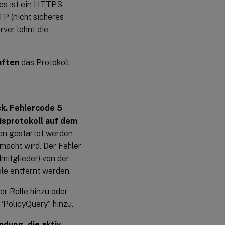
es ist ein HTTPS-
P (nicht sicheres
ver lehnt die
aften
das Protokoll
ck. Fehlercode 5
nisprotokoll auf dem
gen gestartet werden
macht wird. Der Fehler
dmitglieder) von der
le entfernt werden.
er Rolle hinzu oder
“PolicyQuery” hinzu.
dung, die aktiv