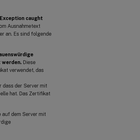
Exception caught
vom Ausnahmetext
er an. Es sind folgende
rauenswürdige
t werden.
Diese
ikat verwendet, das
r dass der Server mit
lle hat. Das Zertifikat
le auf dem Server mit
rdige