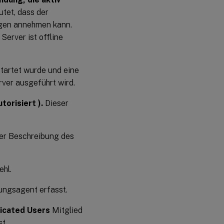
tet, dass der
agen annehmen kann.
Server ist offline
startet wurde und eine
rver ausgeführt wird.
orisiert ).
Dieser
der Beschreibung des
ehl.
ungsagent erfasst.
cated Users
Mitglied
t.