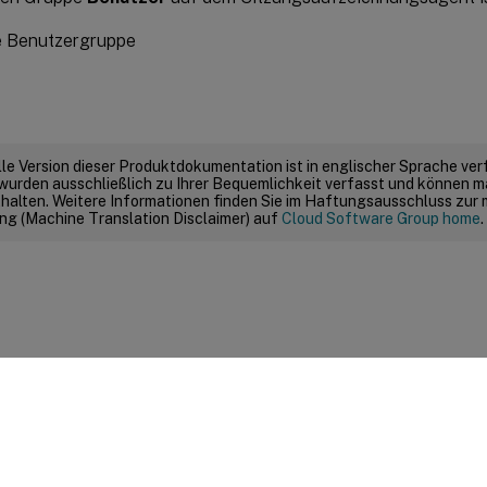
elle Version dieser Produktdokumentation ist in englischer Sprache ver
wurden ausschließlich zu Ihrer Bequemlichkeit verfasst und können m
thalten. Weitere Informationen finden Sie im Haftungsausschluss zur
g (Machine Translation Disclaimer) auf
Cloud Software Group home
.
Feedback zur Site
|
Ihre Datenschutzauswahl
|
Datenschutz un