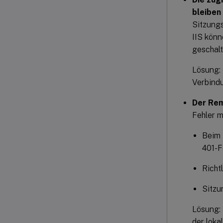
bleiben
Sitzung
IIS könn
geschalt
Lösung: 
Verbindu
Der Rem
Fehler m
Beim 
401-F
Richt
Sitzu
Lösung: 
der lok