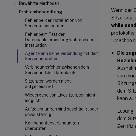
Bewährte Methoden
Wenn der S
Problembehandlung
Sitzungsau
Fehler bei der Installation von
while sen
Serverkomponenten
protokollie
Fehler beim Test der
Datenbankverbindung während der
Ursachen m
Installation
Die zug
Agent kann keine Verbindung mit dem
Server herstellen
Beziehu
Verbindungsfehler zwischen dem
Ausnahme
Server und der Datenbank
von eine
Sitzungen werden nicht
Sitzungs
aufgezeichnet
dem Sitz
Wiedergabe von Livesitzungen nicht
kann auc
möglich
Aufzeichnungen sind beschädigt oder
Lösung: 
unvollständig
dem Sit
Komponentenverbindungen
Zertifizi
überprüfen