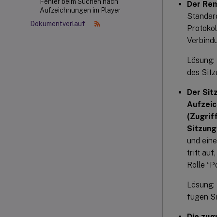
Fehler beim Suchen nach
Der Rem
Aufzeichnungen im Player
Standard
Dokumentverlauf
Protokol
Verbindu
Lösung:
des Sit
Der Sit
Aufzeic
(Zugrif
Sitzung
und eine
tritt au
Rolle “P
Lösung: 
fügen Si
Die zug