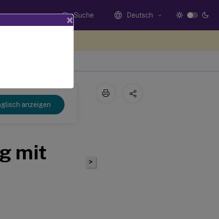
Suche
Deutsch
×
n Sie hier Feedback
glisch anzeigen
g mit
>