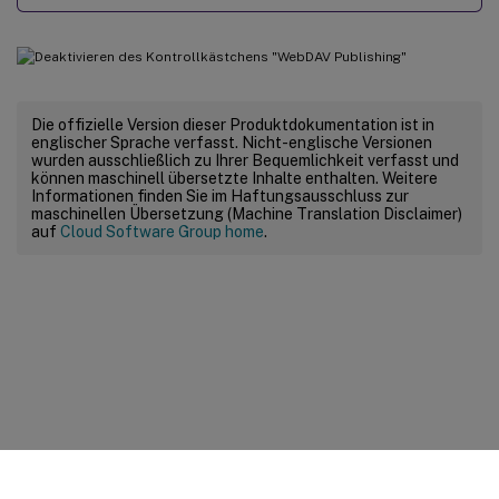
Die offizielle Version dieser Produktdokumentation ist in
englischer Sprache verfasst. Nicht-englische Versionen
wurden ausschließlich zu Ihrer Bequemlichkeit verfasst und
können maschinell übersetzte Inhalte enthalten. Weitere
Informationen finden Sie im Haftungsausschluss zur
maschinellen Übersetzung (Machine Translation Disclaimer)
auf
Cloud Software Group home
.