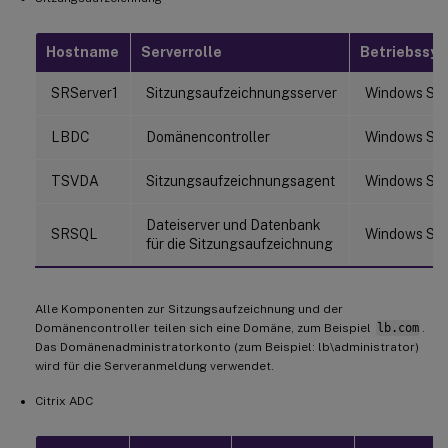
Hostname
Serverrolle
Betriebssy
SRServer1
Sitzungsaufzeichnungsserver
Windows Ser
LBDC
Domänencontroller
Windows Ser
TSVDA
Sitzungsaufzeichnungsagent
Windows Ser
Dateiserver und Datenbank
SRSQL
Windows Ser
für die Sitzungsaufzeichnung
Alle Komponenten zur Sitzungsaufzeichnung und der
Domänencontroller teilen sich eine Domäne, zum Beispiel
lb.com
.
Das Domänenadministratorkonto (zum Beispiel: lb\administrator)
wird für die Serveranmeldung verwendet.
Citrix ADC