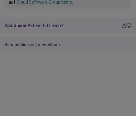
auf
Cloud Software Group home
.
War dieser Artikel hilfreich?
Senden Sie uns Ihr Feedback
Feedback zur Site
Ihre Datenschutzauswahl
Datenschutz und rechtliche