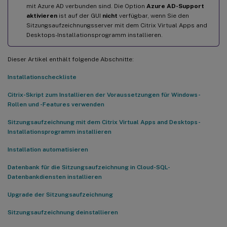
Anzeigen empfangener Ereignisse
mit Azure AD verbunden sind. Die Option
Azure AD-Support
aktivieren
ist auf der GUI
nicht
verfügbar, wenn Sie den
Hinzufügen von Sitzungsaufzeichnungsservern
Sitzungsaufzeichnungsserver mit dem Citrix Virtual Apps and
Desktops-Installationsprogramm installieren.
Entfernen von Sitzungsaufzeichnungsservern
Aktivieren oder Deaktivieren der Datenverarbeitung für die
Dieser Artikel enthält folgende Abschnitte:
Datenquelle
Installationscheckliste
Der konfigurierte Sitzungsaufzeichnungsserver kann keine
Verbindung herstellen
Citrix-Skript zum Installieren der Voraussetzungen für Windows-
Rollen und -Features verwenden
Sitzungsaufzeichnung mit dem Citrix Virtual Apps and Desktops-
Installationsprogramm installieren
Installation automatisieren
Datenbank für die Sitzungsaufzeichnung in Cloud-SQL-
Datenbankdiensten installieren
Upgrade der Sitzungsaufzeichnung
Sitzungsaufzeichnung deinstallieren