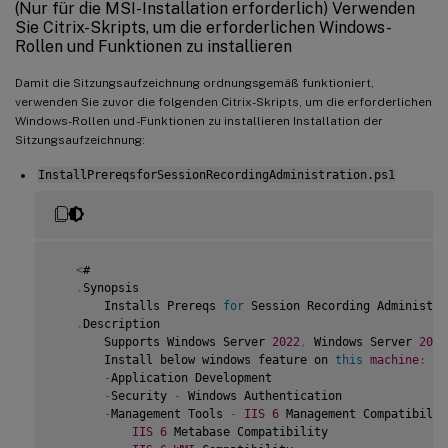
(Nur für die MSI-Installation erforderlich) Verwenden
Sie Citrix-Skripts, um die erforderlichen Windows-
Rollen und Funktionen zu installieren
Damit die Sitzungsaufzeichnung ordnungsgemäß funktioniert,
verwenden Sie zuvor die folgenden Citrix-Skripts, um die erforderlichen
Windows-Rollen und -Funktionen zu installieren Installation der
Sitzungsaufzeichnung:
InstallPrereqsforSessionRecordingAdministration.ps1
<
#

.
Synopsis

       Installs Prereqs 
for
 Session Recording Administrat
.
Description

       Supports Windows Server 
2022
,
 Windows Server 
2019
       Install below windows feature on 
this
machine
:
-
Application Development

-
Security 
-
 Windows Authentication

-
Management Tools 
-
IIS
6
 Management Compatibility
IIS
6
 Metabase Compatibility
