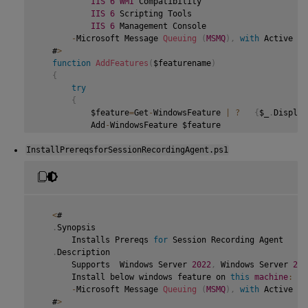
IIS
6
WMI
 Compatibility

IIS
6
 Scripting Tools

IIS
6
 Management Console

-
Microsoft Message 
Queuing
(
MSMQ
)
,
with
 Active Di
   #
>
function
AddFeatures
(
$featurename
)
{
try
{
           $feature
=
Get
-
WindowsFeature 
|
?
{
$_
.
Display
           Add
-
WindowsFeature $feature

}
InstallPrereqsforSessionRecordingAgent.ps1
catch
{
           Write
-
Host 
"Addition of Windows feature $feat
           Exit 
1
}
       Write
-
Host 
"Addition of Windows feature $featuren
<
#

}
.
Synopsis

       Installs Prereqs 
for
 Session Recording Agent

   $system
=
 gwmi win32_operatingSystem 
|
 select name

.
Description

       Supports  Windows Server 
2022
,
 Windows Server 
201
if
(
-
not
(
(
$system 
-
Like 
'*Microsoft Windows Server 2
       Install below windows feature on 
this
machine
:
{
-
Microsoft Message 
Queuing
(
MSMQ
)
,
with
 Active Di
       Write
-
Host
(
"This is not a supported server platfo
   #
>