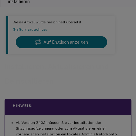
installieren
Sitzungsaufzeichnungsagent installieren
Dieser Artikel wurde maschinell übersetzt.
Sitzungsaufzeichnungsplayer installieren
(Haftungsausschluss)
Zugriffssteuerungsliste (ACL) für Message Queuing (MSMQ) festlegen
Installation automatisieren
Auf Englisch anzeigen
Automatische Installation der Komponenten der
Sitzungsaufzeichnungsverwaltung
Installieren, Aktualisieren und
Automatische Installation von Sitzungsaufzeichnungsplayer
und Webplayer
Deinstallieren
Upgrade der Sitzungsaufzeichnung
Anforderungen, Vorbereitung und Einschränkungen
Aktualisierungsreihenfolge
HINWEIS:
Datenbank für die Sitzungsaufzeichnung in Cloud-SQL-Datenbankdiensten installieren
Ab Version 2402 müssen Sie zur Installation der
Datenbank für die Sitzungsaufzeichnung in Azure SQL-
Sitzungsaufzeichnung oder zum Aktualisieren einer
Datenbank installieren
vorhandenen Installation ein lokales Administratorkonto