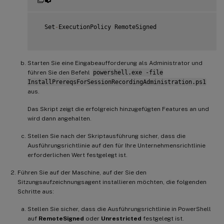
{
       Import
-
Module ServerManager

AddFeatures
(
'MSMQ'
)
 #Message Queuing

  Set
-
ExecutionPolicy RemoteSigned

AddFeatures
(
'MSMQ-HTTP-Support'
)
#
MSMQ
HTTP
 Support
}
else
{
Starten Sie eine Eingabeaufforderung als Administrator und
try
führen Sie den Befehl
powershell.exe -file
{
InstallPrereqsForSessionRecordingAdministration.ps1
           dism 
/
online 
/
enable
-
feature 
/
featurename
:
MSM
aus.
}
catch
Das Skript zeigt die erfolgreich hinzugefügten Features an und
{
wird dann angehalten.
           Write
-
Host 
"Addition of Windows feature MSMQ 
           Exit 
1
Stellen Sie nach der Skriptausführung sicher, dass die
}
Ausführungsrichtlinie auf den für Ihre Unternehmensrichtlinie
       write
-
Host 
"Addition of Windows feature MSMQ HTTP
erforderlichen Wert festgelegt ist.
}
Führen Sie auf der Maschine, auf der Sie den
Sitzungsaufzeichnungsagent installieren möchten, die folgenden
Schritte aus:
Stellen Sie sicher, dass die Ausführungsrichtlinie in PowerShell
auf
RemoteSigned
oder
Unrestricted
festgelegt ist.