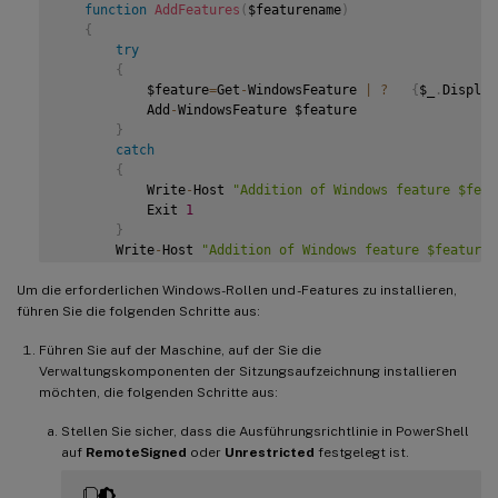
       Exit

function
AddFeatures
(
$featurename
)
}
{
try
   # Start to install Windows feature

{
   Import
-
Module ServerManager

           $feature
=
Get
-
WindowsFeature 
|
?
{
$_
.
Display
           Add
-
WindowsFeature $feature

AddFeatures
(
'Web-Asp-Net45'
)
 #
ASP
.
NET
4.5
}
AddFeatures
(
'Web-Mgmt-Console'
)
 #
IIS
 Management Consol
catch
AddFeatures
(
'Web-Windows-Auth'
)
 # Windows Authenticati
{
AddFeatures
(
'Web-Metabase'
)
 #
IIS
6
 Metabase Compatibi
           Write
-
Host 
"Addition of Windows feature $feat
AddFeatures
(
'Web-WMI'
)
 #
IIS
6
WMI
 Compatibility

           Exit 
1
AddFeatures
(
'Web-Lgcy-Scripting'
)
#
IIS
6
 Scripting Tool
}
AddFeatures
(
'Web-Lgcy-Mgmt-Console'
)
 #
IIS
6
 Managemen
       Write
-
Host 
"Addition of Windows feature $featuren
AddFeatures
(
'MSMQ-HTTP-Support'
)
 #
MSMQ
HTTP
 Support

}
AddFeatures
(
'web-websockets'
)
 #
IIS
 Web Sockets

Um die erforderlichen Windows-Rollen und -Features zu installieren,
AddFeatures
(
'NET-WCF-HTTP-Activation45'
)
 #http activat
   # Start to install Windows feature

führen Sie die folgenden Schritte aus:
AddFeatures
(
'Web-IP-Security'
)
#
IIS
-
IPSecurity

   $system
=
 gwmi win32_operatingSystem 
|
 select name

Führen Sie auf der Maschine, auf der Sie die
if
(
-
not
(
(
$system 
-
Like 
'*Microsoft Windows Server 2
Verwaltungskomponenten der Sitzungsaufzeichnung installieren
{
möchten, die folgenden Schritte aus:
       Write
-
Host
(
"This is not a supported platform.   I
       Exit

Stellen Sie sicher, dass die Ausführungsrichtlinie in PowerShell
}
auf
RemoteSigned
oder
Unrestricted
festgelegt ist.
if
(
$system 
-
Like 
'*Microsoft Windows Server*'
)