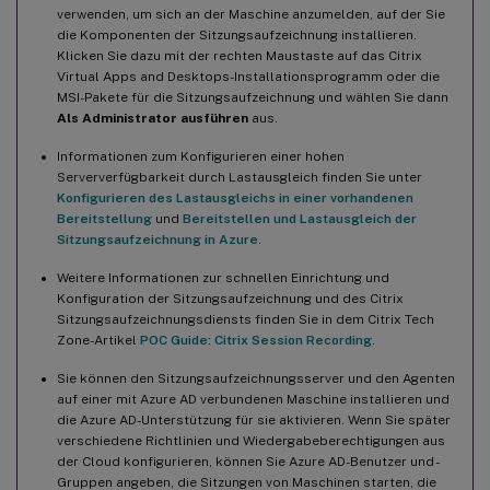
verwenden, um sich an der Maschine anzumelden, auf der Sie
Datenbank für die Sitzungsaufzeichnung in einer verwalteten
die Komponenten der Sitzungsaufzeichnung installieren.
Azure SQL-Instanz oder in AWS RDS installieren
Klicken Sie dazu mit der rechten Maustaste auf das Citrix
Migration einer On-Premises-Datenbank in eine verwaltete
Virtual Apps and Desktops-Installationsprogramm oder die
Cloud-SQL-Instanz
MSI-Pakete für die Sitzungsaufzeichnung und wählen Sie dann
Als Administrator ausführen
aus.
Migration einer Produktionsdatenbank von einer verwalteten
Azure SQL-Instanz zu einer On-Premises-Datenbank
Informationen zum Konfigurieren einer hohen
Serververfügbarkeit durch Lastausgleich finden Sie unter
Datenbank für die Sitzungsaufzeichnung in SQL Server auf
Konfigurieren des Lastausgleichs in einer vorhandenen
Azure-VMs installieren
Bereitstellung
und
Bereitstellen und Lastausgleich der
Datenbank für die Sitzungsaufzeichnung in Google Cloud SQL
Sitzungsaufzeichnung in Azure
.
Server installieren
Weitere Informationen zur schnellen Einrichtung und
Sitzungsaufzeichnung deinstallieren
Konfiguration der Sitzungsaufzeichnung und des Citrix
Sitzungsaufzeichnungsdiensts finden Sie in dem Citrix Tech
Integration mit Citrix Analytics für Sicherheit
Zone-Artikel
POC Guide: Citrix Session Recording
.
Voraussetzungen
Sie können den Sitzungsaufzeichnungsserver und den Agenten
Verbinden des Sitzungsaufzeichnungsservers mit Citrix
auf einer mit Azure AD verbundenen Maschine installieren und
Analytics für Sicherheit
die Azure AD-Unterstützung für sie aktivieren. Wenn Sie später
verschiedene Richtlinien und Wiedergabeberechtigungen aus
Anzeigen der verbundenen Bereitstellungen
der Cloud konfigurieren, können Sie Azure AD-Benutzer und -
Gruppen angeben, die Sitzungen von Maschinen starten, die