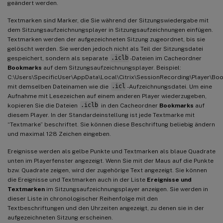
geändert werden.
Textmarken sind Marker, die Sie während der Sitzungswiedergabe mit
dem Sitzungsaufzeichnungsplayer in Sitzungsaufzeichnungen einfügen.
Textmarken werden der aufgezeichneten Sitzung zugeordnet, bis sie
gelöscht werden. Sie werden jedoch nicht als Teil der Sitzungsdatei
gespeichert, sondern als separate
.iclb
-Dateien im Cacheordner
Bookmarks
auf dem Sitzungsaufzeichnungsplayer. Beispiel:
C:\Users\SpecificUser\AppData\Local\Citrix\SessionRecording\Player\Bo
mit demselben Dateinamen wie die
.icl
-Aufzeichnungsdatei. Um eine
Aufnahme mit Lesezeichen auf einem anderen Player wiederzugeben,
kopieren Sie die Dateien
.iclb
in den Cacheordner
Bookmarks
auf
diesem Player. In der Standardeinstellung ist jede Textmarke mit
“Textmarke” beschriftet. Sie können diese Beschriftung beliebig ändern
und maximal 128 Zeichen eingeben.
Ereignisse werden als gelbe Punkte und Textmarken als blaue Quadrate
unten im Playerfenster angezeigt. Wenn Sie mit der Maus auf die Punkte
bzw. Quadrate zeigen, wird der zugehörige Text angezeigt. Sie können
die Ereignisse und Textmarken auch in der Liste
Ereignisse und
Textmarken
im Sitzungsaufzeichnungsplayer anzeigen. Sie werden in
dieser Liste in chronologischer Reihenfolge mit den
Textbeschriftungen und den Uhrzeiten angezeigt, zu denen sie in der
aufgezeichneten Sitzung erscheinen.