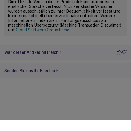
Die offizielle Version dieser Produktdokumentation ist in
englischer Sprache verfasst. Nicht-englische Versionen
wurden ausschließlich zu Ihrer Bequemlichkeit verfasst und
können maschinell übersetzte Inhalte enthalten. Weitere
Informationen finden Sie im Haftungsausschluss zur
maschinellen Übersetzung (Machine Translation Disclaimer)
auf
Cloud Software Group home
.
War dieser Artikel hilfreich?
Senden Sie uns Ihr Feedback