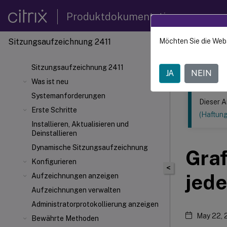
Produktdokumentation
Sitzungsaufzeichnung 2411
Möchten Sie die Web
Dieser Inhalt
Sitzun
Sitzungsaufzeichnung 2411
JA
NEIN
Was ist neu
Systemanforderungen
Dieser A
Erste Schritte
(Haftun
Installieren, Aktualisieren und
Deinstallieren
Dynamische Sitzungsaufzeichnung
Graf
Konfigurieren
<
jede
Aufzeichnungen anzeigen
Aufzeichnungen verwalten
Administratorprotokollierung anzeigen
May 22, 
Bewährte Methoden