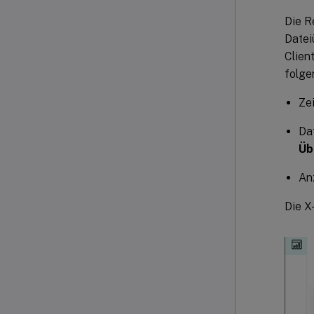
Die R
Datei
Clien
folge
Zei
Da
Üb
An
Die X