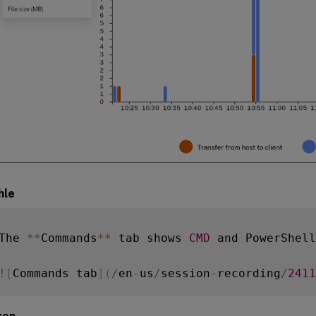
hle
The 
**
Commands
**
 tab shows 
CMD
 and PowerShell
!
[
Commands tab
]
(
/
en
-
us
/
session
-
recording
/
2411