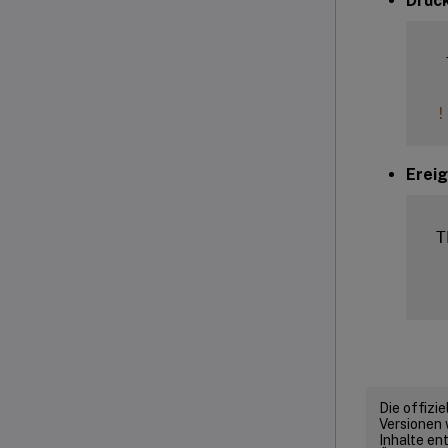
Druc
  
!
Ereig
 T
Die offizi
Versionen 
Inhalte en