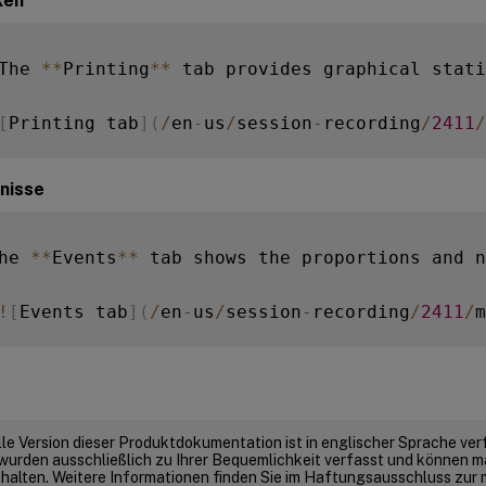
ken
The 
**
Printing
**
 tab provides graphical stati
[
Printing tab
]
(
/
en
-
us
/
session
-
recording
/
2411
/
nisse
he 
**
Events
**
 tab shows the proportions and n
!
[
Events tab
]
(
/
en
-
us
/
session
-
recording
/
2411
/
m
elle Version dieser Produktdokumentation ist in englischer Sprache ver
wurden ausschließlich zu Ihrer Bequemlichkeit verfasst und können m
thalten. Weitere Informationen finden Sie im Haftungsausschluss zur