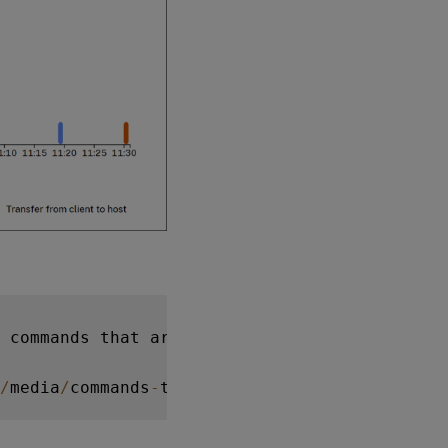
 commands that are run during the recorded s
/
media
/
commands
-
tab
.
png
)