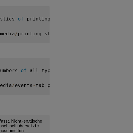
stics 
of
 printing activities 
in
 the recorded
media
/
printing
-
statistic
.
png
)
umbers 
of
 all types 
of
 events 
in
 the recorde
edia
/
events
-
tab
.
png
)
fasst. Nicht-englische
aschinell übersetzte
 maschinellen