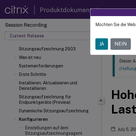
Produktdokumentation
Session Recording
Möchten Sie die Web
Dieser Inhalt
Current Release
Sitzun
JA
NEIN
Sitzungsaufzeichnung 2503
Was ist neu
Dieser A
Systemanforderungen
(Haftun
Erste Schritte
Installieren, Aktualisieren und
Deinstallieren
Hoh
Sitzungsaufzeichnung für
<
Endpunktgeräte (Preview)
Las
Dynamische Sitzungsaufzeichnung
Konfigurieren
Einstellungen auf dem
July 5, 2
Sitzungsaufzeichnungsagent