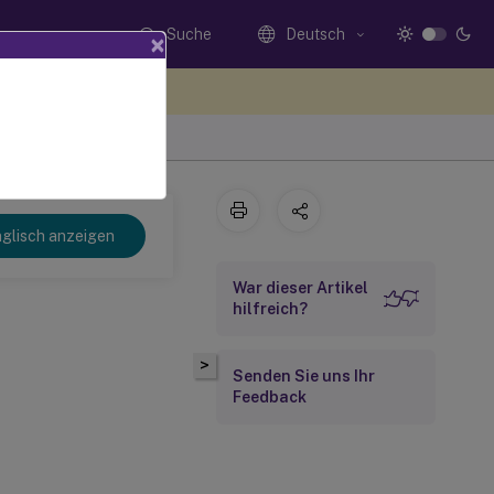
Suche
Deutsch
×
n Sie hier Feedback
glisch anzeigen
War dieser Artikel
hilfreich?
>
Senden Sie uns Ihr
Feedback