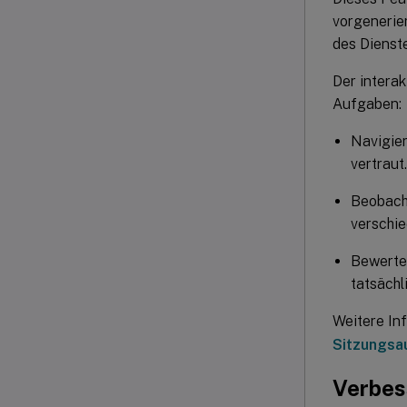
vorgenerie
des Dienst
Der intera
Aufgaben:
Navigier
vertraut.
Beobacht
verschie
Bewerten
tatsächl
Weitere In
Sitzungsa
Verbes