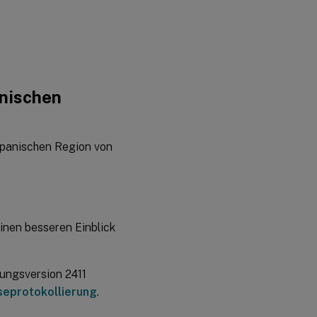
anischen
japanischen Region von
einen besseren Einblick
nungsversion 2411
seprotokollierung
.