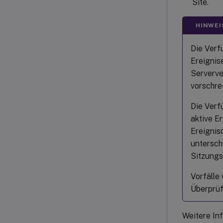
Site.
HINWEI
Die Verf
Ereignis
Serverve
vorschre
Die Verf
aktive E
Ereignis
untersche
Sitzungs
Vorfälle
Überprüf
Weitere In