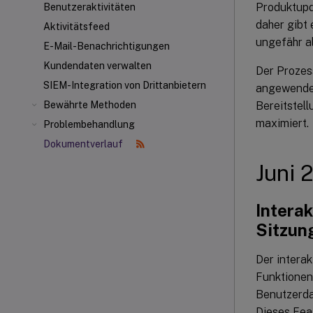
Produktupd
Benutzeraktivitäten
daher gibt
Aktivitätsfeed
ungefähr al
E-Mail-Benachrichtigungen
Kundendaten verwalten
Der Prozess
SIEM-Integration von Drittanbietern
angewendet
Bereitstell
Bewährte Methoden
maximiert.
Problembehandlung
Dokumentverlauf
Juni 
Intera
Sitzun
Der intera
Funktionen
Benutzerdat
Dieses Fea