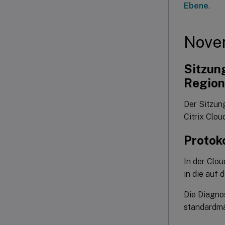
Ebene
.
Nove
Sitzun
Region
Der Sitzung
Citrix Clou
Protok
In der Clou
in die auf
Die Diagno
standardmä