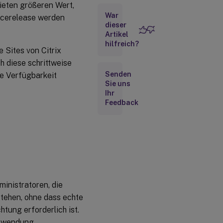
2024
ieten größeren Wert,
War
vicerelease werden
Juli
dieser
2024
Artikel
hilfreich?
 Sites von Citrix
April
2024
 diese schrittweise
Senden
ie Verfügbarkeit
Sie uns
März
Ihr
2024
Feedback
Januar
2024
Oktober
2023
inistratoren, die
September
tehen, ohne dass echte
2023
tung erforderlich ist.
Juli
erwendung