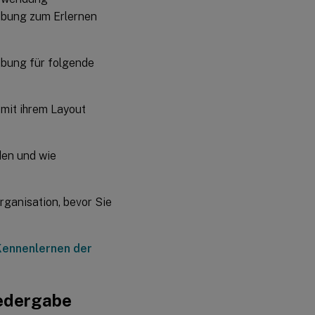
2023
gebung zum Erlernen
April
2023
ebung für folgende
Februar
 mit ihrem Layout
2023
Dezember
den und wie
2022
November
2022
rganisation, bevor Sie
September
2022
Kennenlernen der
Juli
2022
iedergabe
Juni