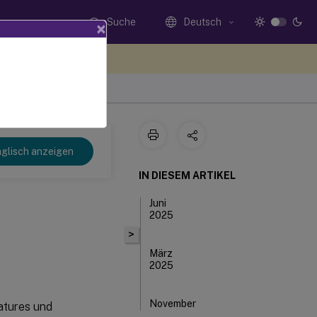
Suche
Deutsch
×
n Sie hier Feedback
glisch anzeigen
IN DIESEM ARTIKEL
Juni
2025
>
März
2025
November
atures und