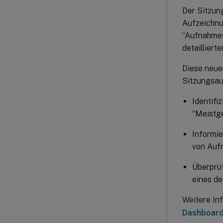
Der Sitzung
Aufzeichnu
“Aufnahmew
detaillier
Diese neue
Sitzungsau
Identifi
“Meistg
Informie
von Auf
Überprüf
eines de
Weitere Inf
Dashboar