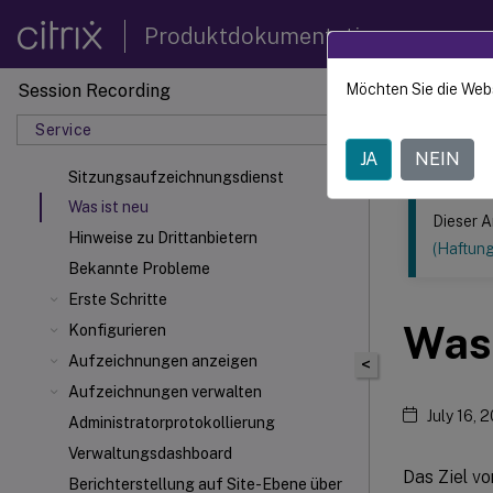
Produktdokumentation
Session Recording
Möchten Sie die Web
Dieser Inhalt
Service
Sitzun
JA
NEIN
Sitzungsaufzeichnungsdienst
Was ist neu
Dieser A
Hinweise zu Drittanbietern
(Haftun
Bekannte Probleme
Erste Schritte
Was 
Konfigurieren
Aufzeichnungen anzeigen
<
Aufzeichnungen verwalten
July 16, 
Administratorprotokollierung
Verwaltungsdashboard
Das Ziel v
Berichterstellung auf Site-Ebene über