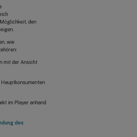
2022
e
eich
April
Möglichkeit, den
2022
eigen.
en, wie
gehören:
n mit der Ansicht
die Hauptkonsumenten
ekt im Player anhand
ndung des