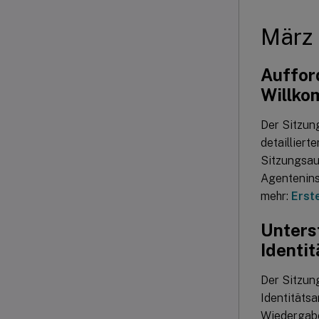
März
Auffor
Willko
Der Sitzun
detailliert
Sitzungsau
Agenteninst
mehr:
Erst
Unters
Identi
Der Sitzun
Identitätsa
Wiedergabe