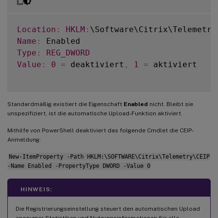
Location
:
HKLM
:
\Software\Citrix\Telemetry
Name
:
Type
:
REG_DWORD
Value
:
0
=
 deaktiviert
,
1
=
 aktiviert

Standardmäßig existiert die Eigenschaft
Enabled
nicht. Bleibt sie
unspezifiziert, ist die automatische Upload-Funktion aktiviert.
Mithilfe von PowerShell deaktiviert das folgende Cmdlet die CEIP-
Anmeldung:
New-ItemProperty -Path HKLM:\SOFTWARE\Citrix\Telemetry\CEIP
-Name Enabled -PropertyType DWORD -Value 0
HINWEIS:
Die Registrierungseinstellung steuert den automatischen Upload
anonymer Statistiken und Nutzungsinformationen für alle