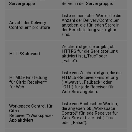
Servergruppe
Server in der Servergruppe.
Liste numerischer Werte, die die
Anzahl der Delivery Controller
Anzahl der Delivery
angeben, die für jeden Store in
™
Controller
pro Store
der Bereitstellung verfügbar
sind.
Zeichenfolge, die angibt, ob
HTTPS für die Bereitstellung
HTTPS aktiviert
aktiviert ist („True“ oder
„False“).
Liste von Zeichenfolgen, die die
HTML5-Einstellung
HTML5-Receiver-Einstellung
™
für Citrix Receiver
(„Always“, „Fallback“ oder
für Web
„Off“) für jede Receiver für
Web-Site angeben.
Liste von Booleschen Werten,
Workspace Control für
die angeben, ob „Workspace
Citrix
Control“ für jede Receiver für
™
Receiver
/Workspace-
Web-Site aktiviert ist („True“
App aktiviert
oder „False“).