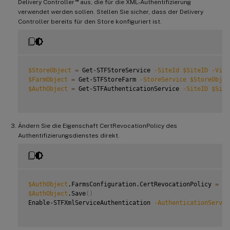
™
Delivery Controller
aus, die für die XML-Authentifizierung
verwendet werden sollen. Stellen Sie sicher, dass der Delivery
Controller bereits für den Store konfiguriert ist.
$StoreObject
=
 Get-STFStoreService 
-SiteId
$SiteID
-Virt
$FarmObject
=
 Get-STFStoreFarm 
-StoreService
$StoreObjec
$AuthObject
=
 Get-STFAuthenticationService 
-SiteID
$Site
Ändern Sie die Eigenschaft CertRevocationPolicy des
Authentifizierungsdienstes direkt.
$AuthObject
.FarmsConfiguration.CertRevocationPolicy 
=
"F
$AuthObject
.Save
(
)
Enable-STFXmlServiceAuthentication 
-AuthenticationServic