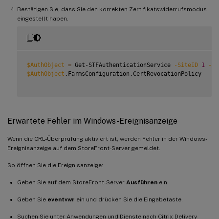
Bestätigen Sie, dass Sie den korrekten Zertifikatswiderrufsmodus
eingestellt haben.
$AuthObject
=
 Get-STFAuthenticationService 
-SiteID
1
-Vi
$AuthObject
.FarmsConfiguration.CertRevocationPolicy

Erwartete Fehler im Windows-Ereignisanzeige
Wenn die CRL-Überprüfung aktiviert ist, werden Fehler in der Windows-
Ereignisanzeige auf dem StoreFront-Server gemeldet.
So öffnen Sie die Ereignisanzeige:
Geben Sie auf dem StoreFront-Server
Ausführen
ein.
Geben Sie
eventvwr
ein und drücken Sie die Eingabetaste.
Suchen Sie unter Anwendungen und Dienste nach Citrix Delivery