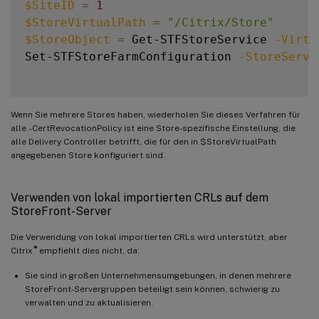
$SiteID
=
1
$StoreVirtualPath
=
"/Citrix/Store"
$StoreObject
=
 Get-STFStoreService 
-Virtu
Set-STFStoreFarmConfiguration 
-StoreServi
Wenn Sie mehrere Stores haben, wiederholen Sie dieses Verfahren für
alle. -CertRevocationPolicy ist eine Store-spezifische Einstellung, die
alle Delivery Controller betrifft, die für den in $StoreVirtualPath
angegebenen Store konfiguriert sind.
Verwenden von lokal importierten CRLs auf dem
StoreFront-Server
Die Verwendung von lokal importierten CRLs wird unterstützt, aber
®
Citrix
empfiehlt dies nicht, da:
Sie sind in großen Unternehmensumgebungen, in denen mehrere
StoreFront-Servergruppen beteiligt sein können, schwierig zu
verwalten und zu aktualisieren.