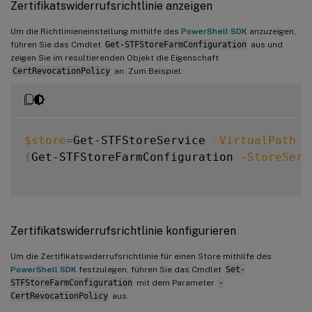
Zertifikatswiderrufsrichtlinie anzeigen
Um die Richtlinieneinstellung mithilfe des
PowerShell SDK
anzuzeigen,
führen Sie das Cmdlet
Get-STFStoreFarmConfiguration
aus und
zeigen Sie im resultierenden Objekt die Eigenschaft
CertRevocationPolicy
an. Zum Beispiel:
$store
=
Get-STFStoreService 
-VirtualPath
'
(
Get-STFStoreFarmConfiguration 
-StoreServ
Zertifikatswiderrufsrichtlinie konfigurieren
Um die Zertifikatswiderrufsrichtlinie für einen Store mithilfe des
PowerShell SDK
festzulegen, führen Sie das Cmdlet
Set-
STFStoreFarmConfiguration
mit dem Parameter
-
CertRevocationPolicy
aus.