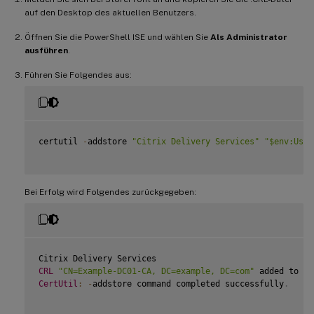
auf den Desktop des aktuellen Benutzers.
Öffnen Sie die PowerShell ISE und wählen Sie
Als Administrator
ausführen
.
Führen Sie Folgendes aus:
certutil 
-
addstore 
"Citrix Delivery Services"
"$env:User
Bei Erfolg wird Folgendes zurückgegeben:
CRL
"CN=Example-DC01-CA, DC=example, DC=com"
 added to st
CertUtil
:
-
addstore command completed successfully
.