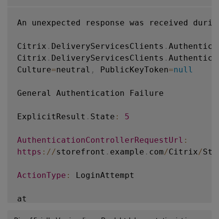
An unexpected response was received durin
Citrix
.
DeliveryServicesClients
.
Authentica
Citrix
.
DeliveryServicesClients
.
Authentica
Culture
=
neutral
,
 PublicKeyToken
=
null
General Authentication Failure

ExplicitResult
.
State
:
5
AuthenticationControllerRequestUrl
:
https
:
/
/
storefront
.
example
.
com
/
Citrix
/
Sto
ActionType
:
 LoginAttempt

at

Citrix
.
Web
.
AuthControllers
.
Controllers
.
Ex