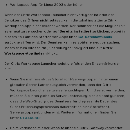
Workspace-App für Linux 2003 oder höher
Wenn der Citrix Workspace Launcher nicht verfügbar ist oder der
Benutzer das Öffnen nicht zulässt, kann die lokal installierte Citrix
Workspace-App nicht erkannt werden. Der Benutzer hat die Möglichkeit,
es erneut zu versuchen oder auf
Bereits installiert
zu klicken, wobei in
diesem Fall auf das Starten von Apps über
ICA-Dateidownloads
zurückgegriffen wird. Der Benutzer kann es später erneut versuchen,
indem er zum Bildschirm „Einstellungen“ navigiert und auf
Citrix
Workspace-App ändern
klickt.
Der Citrix Workspace Launcher weist die folgenden Einschränkungen
auf:
Wenn Sie mehrere aktive StoreFront-Servergruppen hinter einem
globalen Server-Lastenausgleich verwenden, kann der Citrix
Workspace Launcher zeitweise fehlschlagen. Um dies zu vermeiden,
müssen Sie Ihren globalen Server-Lastenausgleich so konfigurieren,
dass die Web-Sitzung des Benutzers für die gesamte Dauer des
Client-Erkennungsprozesses dauerhaft an eine StoreFront-
Servergruppe gebunden wird. Weitere Informationen finden Sie
unter
CTX460312
.
Beim Verbinden mit der Website über ein Citrix Gateway verwendet