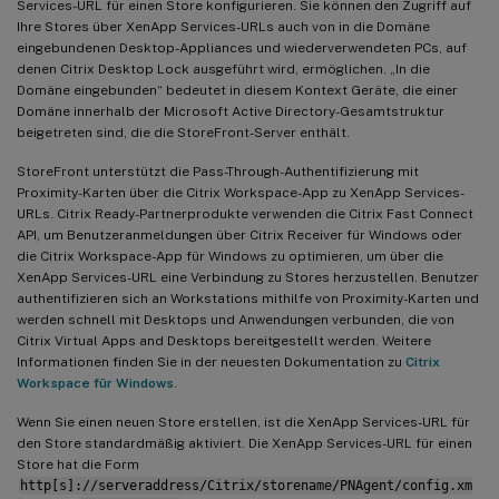
Services-URL für einen Store konfigurieren. Sie können den Zugriff auf
Ihre Stores über XenApp Services-URLs auch von in die Domäne
eingebundenen Desktop-Appliances und wiederverwendeten PCs, auf
denen Citrix Desktop Lock ausgeführt wird, ermöglichen. „In die
Domäne eingebunden“ bedeutet in diesem Kontext Geräte, die einer
Domäne innerhalb der Microsoft Active Directory-Gesamtstruktur
beigetreten sind, die die StoreFront-Server enthält.
StoreFront unterstützt die Pass-Through-Authentifizierung mit
Proximity-Karten über die Citrix Workspace-App zu XenApp Services-
URLs. Citrix Ready-Partnerprodukte verwenden die Citrix Fast Connect
API, um Benutzeranmeldungen über Citrix Receiver für Windows oder
die Citrix Workspace-App für Windows zu optimieren, um über die
XenApp Services-URL eine Verbindung zu Stores herzustellen. Benutzer
authentifizieren sich an Workstations mithilfe von Proximity-Karten und
werden schnell mit Desktops und Anwendungen verbunden, die von
Citrix Virtual Apps and Desktops bereitgestellt werden. Weitere
Informationen finden Sie in der neuesten Dokumentation zu
Citrix
Workspace für Windows
.
Wenn Sie einen neuen Store erstellen, ist die XenApp Services-URL für
den Store standardmäßig aktiviert. Die XenApp Services-URL für einen
Store hat die Form
http[s]://serveraddress/Citrix/storename/PNAgent/config.xm