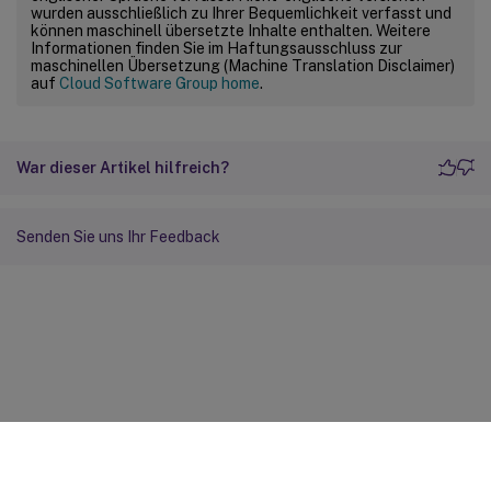
wurden ausschließlich zu Ihrer Bequemlichkeit verfasst und
können maschinell übersetzte Inhalte enthalten. Weitere
Informationen finden Sie im Haftungsausschluss zur
maschinellen Übersetzung (Machine Translation Disclaimer)
auf
Cloud Software Group home
.
War dieser Artikel hilfreich?
Senden Sie uns Ihr Feedback