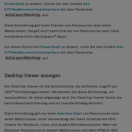
PowerShell
zu ändern, führen Sie das Cmdlet
Set-
STFWebReceiverUserInterface
mit dem Parameter
AutoLaunchDesktop
aus.
Diese Einstellung gilt beim Starten von Ressourcen über einen
Webbrowser. Sie gilt nicht beim Starten von Ressourcen über lokal
™
installierte Citrix Workspace
-Apps.
Um diese Option mit
PowerShell
zu ändern, rufen Sie das Cmdlet
Set-
STFWebReceiverUserInterface
mit dem Parameter
AutoLaunchDesktop
auf.
Desktop Viewer anzeigen
Der Desktop Viewer ist die Symbolleiste, die einfachen Zugriff auf
™
HDX
-Einstellungen bietet. Verwenden Sie diese Einstellung, um
auszuwählen, ob diese angezeigt wird. Der Desktop Viewer bietet die
beste Benutzererfahrung und ist standardmäßig aktiviert.
Diese Einstellung gilt nur beim
hybriden Start
von Ressourcen über
einen Webbrowser, unter Verwendung der lokal installierten HDX-
Clients für Windows, Linux und andere Betriebssysteme. Wenn ein
Benutzer Ressourcen in seinem Webbrowser mit dem HTML5 HDX-