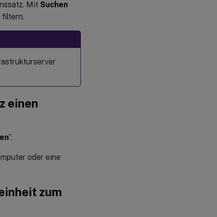
nssatz. Mit
Suchen
iltern.
rastrukturserver
z einen
gen
”.
mputer oder eine
einheit zum