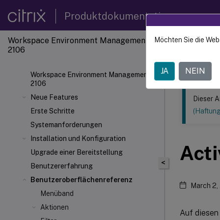
Produktdokumentation
Workspace Environment Management
Möchten Sie die Web
Dieser Inhalt
2106
Verwal
JA
NEIN
Workspace Environment Management
2106
Neue Features
Dieser A
Erste Schritte
(Haftun
Systemanforderungen
Installation und Konfiguration
Acti
Upgrade einer Bereitstellung
<
Benutzererfahrung
Benutzeroberflächenreferenz
March 2,
Menüband
Aktionen
Auf diesen