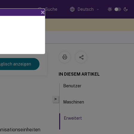
Suche
Deutsch
×
n Sie hier Feedback
 2106
glisch anzeigen
IN DIESEM ARTIKEL
Benutzer
>
Maschinen
Erweitert
nisationseinheiten