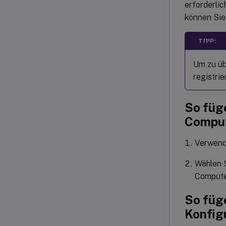
erforderli
können Sie 
TIPP:
Um zu üb
registrie
So füg
Comput
Verwen
Wählen 
Compute
So füg
Konfig