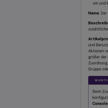
ein und 
Name
. De
Beschreib
zusätzlich
Artikelpri
und Benutze
Aktionen ve
größer der 
Zuordnung 
Gruppe ode
WICHTI
Beim Zuwe
konfiguri
Console