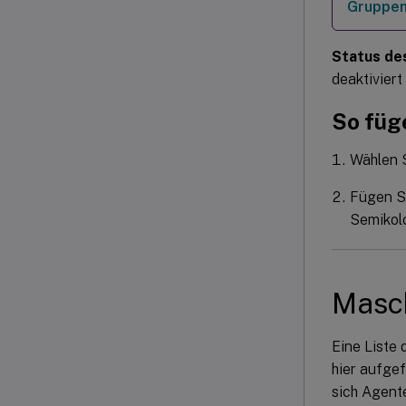
Gruppenr
Status des
deaktiviert
So füg
Wählen 
Fügen Si
Semikolo
Masc
Eine Liste 
hier aufge
sich Agente