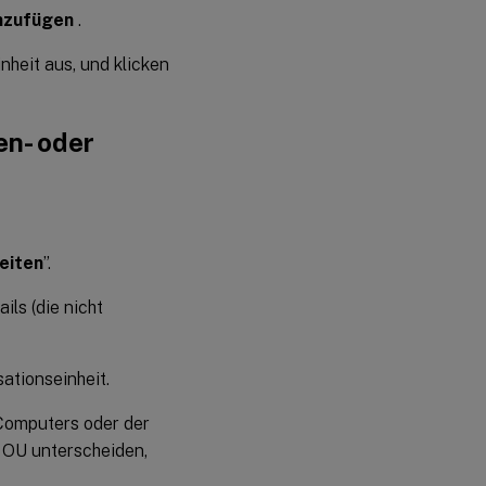
nzufügen
.
nheit aus, und klicken
en- oder
eiten
”.
ils (die nicht
ationseinheit.
Computers oder der
 OU unterscheiden,