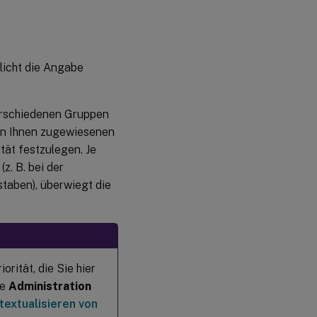
licht die Angabe
verschiedenen Gruppen
von Ihnen zugewiesenen
tät festzulegen. Je
(z. B. bei der
aben), überwiegt die
rität, die Sie hier
ie
Administration
textualisieren von