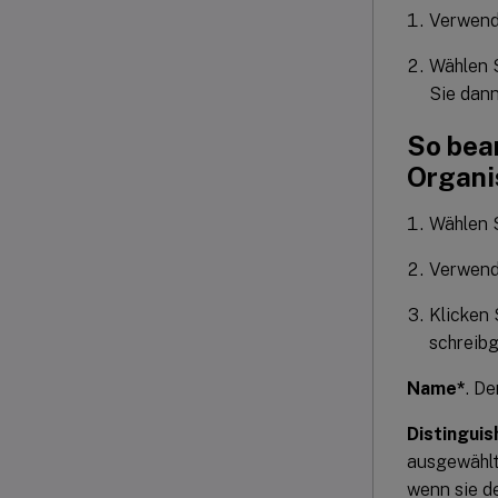
Verwend
Wählen S
Sie dan
So bea
Organi
Wählen S
Verwend
Klicken 
schreibg
Name*
. D
Distingui
ausgewählt
wenn sie d