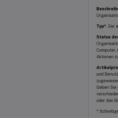
Beschreib
Organisatio
Typ*
. Der
Status des
Organisatio
Computer, 
Aktionen z
Artikelpri
und Benutze
zugewiesene
Geben Sie e
verschiede
oder das Be
* Schreibge