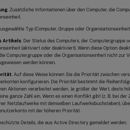
ung
. Zusätzliche Informationen über den Computer, die Comp
nseinheit.
 ausgewählte Typ (Computer, Gruppe oder Organisationseinheit
 Artikels
. Der Status des Computers, der Computergruppe o
nseinheit (aktiviert oder deaktiviert). Wenn diese Option deakti
die Computergruppe oder die Organisationseinheit nicht zur 
ugewiesen werden können.
orität
. Auf diese Weise können Sie die Priorität zwischen ve
rkonten konfigurieren. Die Priorität bestimmt die Reihenfolge
n Aktionen verarbeitet werden. Je größer der Wert, desto höher
ine ganze Zahl ein. Wenn es einen Konflikt gibt (z. B. bei de
ner Netzlaufwerke mit demselben Laufwerksbuchstaben), übe
nutzerkonto mit der höheren Priorität.
schützte Details, die aus Active Directory gemeldet werden.