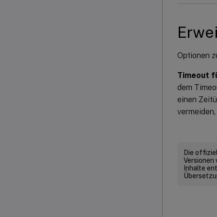
Erwei
Optionen z
Timeout fü
dem Timeou
einen Zeit
vermeiden,
Die offizi
Versionen 
Inhalte en
Übersetzun