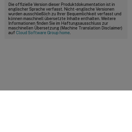
Die offizielle Version dieser Produktdokumentation ist in
englischer Sprache verfasst. Nicht-englische Versionen
wurden ausschließlich zu Ihrer Bequemlichkeit verfasst und
können maschinell übersetzte Inhalte enthalten. Weitere
Informationen finden Sie im Haftungsausschluss zur
maschinellen Übersetzung (Machine Translation Disclaimer)
auf
Cloud Software Group home
.
Feedback zur Site
Ihre Datenschutzauswahl
Datenschutz und rechtliche
Bestimmungen
Cookie-Einstellungen
docs.cloud.com