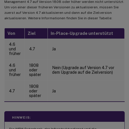
Management 4.7 auf Version 1808 oder höher werden nicht unterstützt.
Um von einer dieser früheren Versionen zu aktualisieren, müssen Sie
zuerst auf Version 4.7 aktualisieren und dann auf die Zielversion
aktualisieren. Weitere Informationen finden Sie in dieser Tabelle:
Von
Ziel
In-Place-Upgrade unterstützt
4.6
und
4.7
Ja
früher
4.6
1808
Nein (Upgrade auf Version 4.7 vor
und
oder
dem Upgrade auf die Zielversion)
früher
später
1808
4.7
oder
Ja
später
HINWEIS:
Die WEM-Datenbank, der Infrastrukturdienst und die