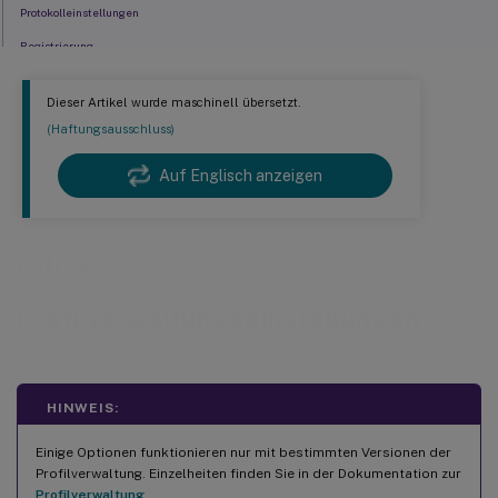
Protokolleinstellungen
Registrierung
Dateisystem
Dieser Artikel wurde maschinell übersetzt.
Synchronisierung
(Haftungsausschluss)
Gestreamte Benutzerprofile
Auf Englisch anzeigen
Plattformübergreifende Einstellungen
Citrix
Profilverwaltungseinstellungen
HINWEIS:
Einige Optionen funktionieren nur mit bestimmten Versionen der
Profilverwaltung. Einzelheiten finden Sie in der Dokumentation zur
Profilverwaltung
.