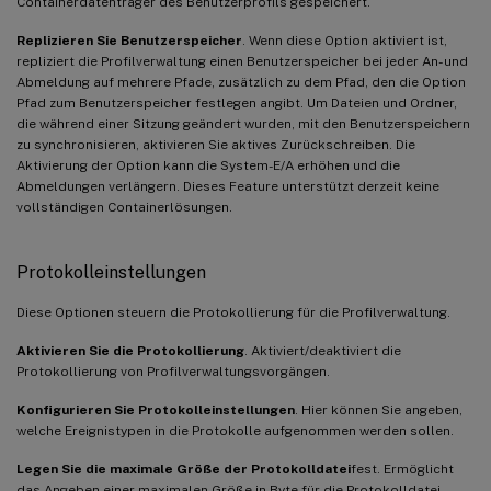
Containerdatenträger des Benutzerprofils gespeichert.
Replizieren Sie Benutzerspeicher
. Wenn diese Option aktiviert ist,
repliziert die Profilverwaltung einen Benutzerspeicher bei jeder An- und
Abmeldung auf mehrere Pfade, zusätzlich zu dem Pfad, den die Option
Pfad zum Benutzerspeicher festlegen angibt. Um Dateien und Ordner,
die während einer Sitzung geändert wurden, mit den Benutzerspeichern
zu synchronisieren, aktivieren Sie aktives Zurückschreiben. Die
Aktivierung der Option kann die System-E/A erhöhen und die
Abmeldungen verlängern. Dieses Feature unterstützt derzeit keine
vollständigen Containerlösungen.
Protokolleinstellungen
Diese Optionen steuern die Protokollierung für die Profilverwaltung.
Aktivieren Sie die Protokollierung
. Aktiviert/deaktiviert die
Protokollierung von Profilverwaltungsvorgängen.
Konfigurieren Sie Protokolleinstellungen
. Hier können Sie angeben,
welche Ereignistypen in die Protokolle aufgenommen werden sollen.
Legen Sie die maximale Größe der Protokolldatei
fest. Ermöglicht
das Angeben einer maximalen Größe in Byte für die Protokolldatei.