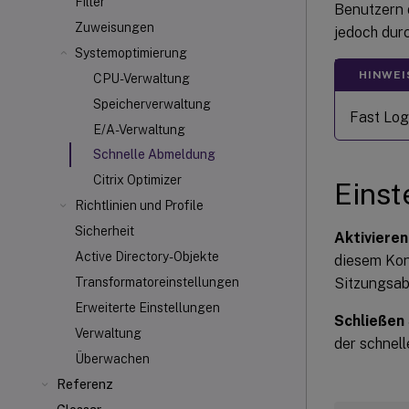
Filter
Benutzern 
Zuweisungen
jedoch dur
Systemoptimierung
HINWEI
CPU-Verwaltung
Speicherverwaltung
Fast Log
E/A-Verwaltung
Schnelle Abmeldung
Citrix Optimizer
Einst
Richtlinien und Profile
Sicherheit
Aktiviere
Active Directory-Objekte
diesem Kon
Sitzungsab
Transformatoreinstellungen
Erweiterte Einstellungen
Schließen
Verwaltung
der schnel
Überwachen
Referenz