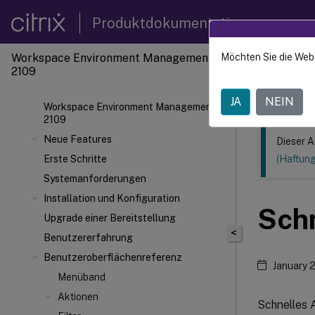
Produktdokumentation
Workspace Environment Management
Möchten Sie die Web
Dieser Inhalt
2109
Verwal
JA
NEIN
Workspace Environment Management
2109
Neue Features
Dieser A
Erste Schritte
(Haftun
Systemanforderungen
Installation und Konfiguration
Sch
Upgrade einer Bereitstellung
<
Benutzererfahrung
Benutzeroberflächenreferenz
January 
Menüband
Aktionen
Schnelles 