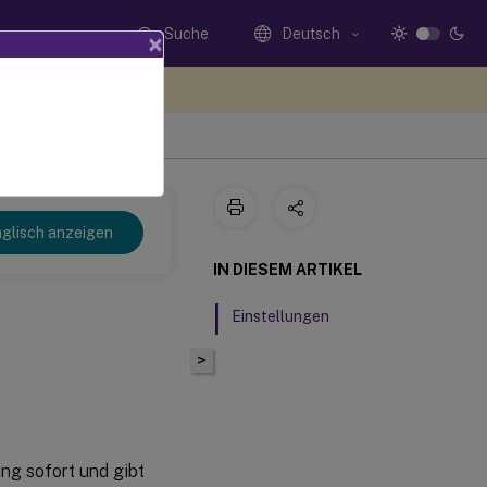
Suche
Deutsch
×
n Sie hier Feedback
 2109
glisch anzeigen
IN DIESEM ARTIKEL
Einstellungen
>
ng sofort und gibt