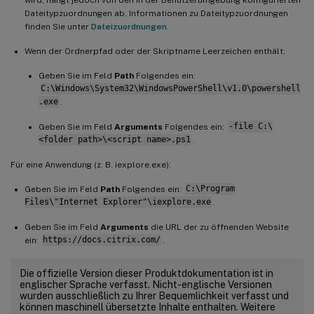
Dateitypzuordnungen ab. Informationen zu Dateitypzuordnungen
finden Sie unter
Dateizuordnungen
.
Wenn der Ordnerpfad oder der Skriptname Leerzeichen enthält:
Geben Sie im Feld
Path
Folgendes ein:
C:\Windows\System32\WindowsPowerShell\v1.0\powershell
.exe
.
Geben Sie im Feld
Arguments
Folgendes ein:
-file C:\
<folder path>\<script name>.ps1
.
Für eine Anwendung (z. B. iexplore.exe):
Geben Sie im Feld
Path
Folgendes ein:
C:\Program
Files\"Internet Explorer"\iexplore.exe
.
Geben Sie im Feld
Arguments
die URL der zu öffnenden Website
ein:
https://docs.citrix.com/
.
Die offizielle Version dieser Produktdokumentation ist in
englischer Sprache verfasst. Nicht-englische Versionen
wurden ausschließlich zu Ihrer Bequemlichkeit verfasst und
können maschinell übersetzte Inhalte enthalten. Weitere