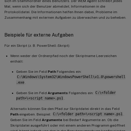
sich im Stammordner eines Benutzers. Der WEM Agent schreibt jedes
Mal, wenn sich der Benutzer abmeldet, Informationen in die
Protokolldatei. Die Informationen helfen Ihnen dabei, Probleme im
Zusammenhang mit externen Aufgaben zu überwachen und zu beheben.
Beispiele für externe Aufgaben
Für ein Skript (z. B. PowerShell -Skript):
Wenn weder der Ordnerpfad noch der Skriptname Leerzeichen
enthält:
Geben Sie im Feld
Path
Folgendes ein:
C:\Windows\System32\WindowsPowerShell\v1.0\powershell
.exe
.
Geben Sie im Feld
Arguments
Folgendes ein:
C:\<folder
path>\<script name>.ps1
.
Alternativ können Sie den Pfad zur Skriptdatei direkt in das Feld
Path
eingeben. Beispiel:
C:\<folder path>\<script name>.ps1
.
Geben Sie im Feld
Argumente
bei Bedarf Argumente an. Ob die
Skriptdatei ausgeführt oder mit einem anderen Programm geöffnet
wird, hängt jedoch von den in der Benutzerumgebung konfigurierten