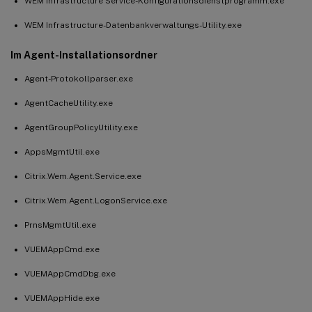
WEM Infrastructure Service-Konfigurationsdienstprogramm.exe
WEM Infrastructure-Datenbankverwaltungs-Utility.exe
Im Agent-Installationsordner
Agent-Protokollparser.exe
AgentCacheUtility.exe
AgentGroupPolicyUtility.exe
AppsMgmtUtil.exe
Citrix.Wem.Agent.Service.exe
Citrix.Wem.Agent.LogonService.exe
PrnsMgmtUtil.exe
VUEMAppCmd.exe
VUEMAppCmdDbg.exe
VUEMAppHide.exe