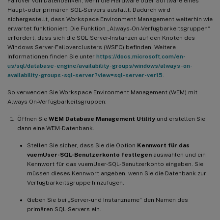
Failover von Datenbanken, wenn die Hardware oder Software eines
Haupt- oder primären SQL-Servers ausfällt. Dadurch wird
sichergestellt, dass Workspace Environment Management weiterhin wie
erwartet funktioniert. Die Funktion „Always-On-Verfügbarkeitsgruppen“
erfordert, dass sich die SQL Server-Instanzen auf den Knoten des
Windows Server-Failoverclusters (WSFC) befinden. Weitere
Informationen finden Sie unter
https://docs.microsoft.com/en-
us/sql/database-engine/availability-groups/windows/always-on-
availability-groups-sql-server?view=sql-server-ver15
.
So verwenden Sie Workspace Environment Management (WEM) mit
Always On-Verfügbarkeitsgruppen:
Öffnen Sie
WEM Database Management Utility
und erstellen Sie
dann eine WEM-Datenbank.
Stellen Sie sicher, dass Sie die Option
Kennwort für das
vuemUser-SQL-Benutzerkonto festlegen
auswählen und ein
Kennwort für das vuemUser-SQL-Benutzerkonto eingeben. Sie
müssen dieses Kennwort angeben, wenn Sie die Datenbank zur
Verfügbarkeitsgruppe hinzufügen.
Geben Sie bei „Server- und Instanzname“ den Namen des
primären SQL-Servers ein.