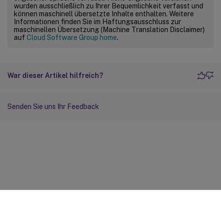
wurden ausschließlich zu Ihrer Bequemlichkeit verfasst und
können maschinell übersetzte Inhalte enthalten. Weitere
Informationen finden Sie im Haftungsausschluss zur
maschinellen Übersetzung (Machine Translation Disclaimer)
auf
Cloud Software Group home
.
War dieser Artikel hilfreich?
Senden Sie uns Ihr Feedback