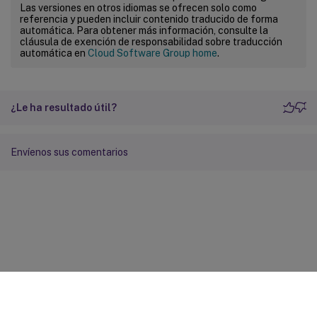
Las versiones en otros idiomas se ofrecen solo como
referencia y pueden incluir contenido traducido de forma
automática. Para obtener más información, consulte la
cláusula de exención de responsabilidad sobre traducción
automática en
Cloud Software Group home
.
¿Le ha resultado útil?
Envíenos sus comentarios