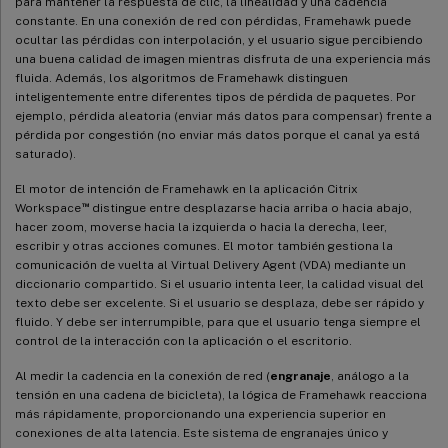
para mantener la respuesta de clic, la linealidad y una cadencia
constante. En una conexión de red con pérdidas, Framehawk puede
ocultar las pérdidas con interpolación, y el usuario sigue percibiendo
una buena calidad de imagen mientras disfruta de una experiencia más
fluida. Además, los algoritmos de Framehawk distinguen
inteligentemente entre diferentes tipos de pérdida de paquetes. Por
ejemplo, pérdida aleatoria (enviar más datos para compensar) frente a
pérdida por congestión (no enviar más datos porque el canal ya está
saturado).
El motor de intención de Framehawk en la aplicación Citrix
™
Workspace
distingue entre desplazarse hacia arriba o hacia abajo,
hacer zoom, moverse hacia la izquierda o hacia la derecha, leer,
escribir y otras acciones comunes. El motor también gestiona la
comunicación de vuelta al Virtual Delivery Agent (VDA) mediante un
diccionario compartido. Si el usuario intenta leer, la calidad visual del
texto debe ser excelente. Si el usuario se desplaza, debe ser rápido y
fluido. Y debe ser interrumpible, para que el usuario tenga siempre el
control de la interacción con la aplicación o el escritorio.
Al medir la cadencia en la conexión de red (
engranaje
, análogo a la
tensión en una cadena de bicicleta), la lógica de Framehawk reacciona
más rápidamente, proporcionando una experiencia superior en
conexiones de alta latencia. Este sistema de engranajes único y