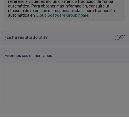
referencia y pueden incluir contenido traducido de forma
automática. Para obtener más información, consulte la
cláusula de exención de responsabilidad sobre traducción
automática en
Cloud Software Group home
.
¿Le ha resultado útil?
Envíenos sus comentarios