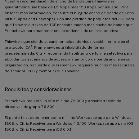
Nuestra recomendación de ancho de banda para Thinwire es
generalmente una base de 1,5 Mbps más 150 Kbps por usuario. Para
obtener más información, consulte el blog de ancho de banda de Citrix
Virtual Apps and Desktops). Con una pérdida de paquetes del 3%, verá
que Thinwire a través de TCP necesita mucho más ancho de banda que
Framehawk para mantener una experiencia de usuario positiva.
Thinwire sigue siendo el canal principal de visualización remota en el
®
protocolo ICA
. Framehawk está inhabilitado de forma
predeterminada. Citrix recomienda habilitarlo de forma selectiva para
abordar los escenarios de acceso inalámbrico de banda ancha en su
organización. Recuerde que Framehawk requiere muchos más recursos
de servidor (CPU y memoria) que Thinwire.
Requisitos y consideraciones
Framehawk requiere un VDA mínimo 7.6.300 y Administración de
directivas de grupo 7.6.300.
El punto final debe tener como mínimo Workspace app para Windows
1808, o Citrix Receiver para Windows 4.3.100, Workspace app para iOS
1808, o Citrix Receiver para iOS 6.0.1.