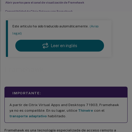
Abrir puertos para el canal de visualización de Framehawk
Compatibilidad de Citrix Gateway con Framehawk
Configuración de Citrix Gateway para la compatibilidad con Framehawk
Este artículo ha sido traducido automáticamente.
(Aviso
Limitaciones
legal)
Compatibilidad con otros productos VPN
Leer en inglés
Supervisión de Framehawk
Framehawk
IMPORTANTE:
A partir de Citrix Virtual Apps and Desktops 7 1903, Framehawk
ya no es compatible. En su lugar, utilice
Thinwire
con el
transporte adaptativo
habilitado.
Framehawk es una tecnología especializada de acceso remoto a