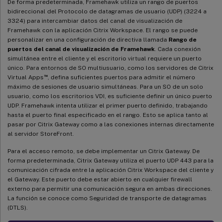
De forma predeterminada, Framehawk utiliza un rango de puertos
bidireccional del Protocolo de datagramas de usuario (UDP) (3224 a
3324) para intercambiar datos del canal de visualización de
Framehawk con la aplicación Citrix Workspace. El rango se puede
personalizar en una configuración de directiva llamada
Rango de
puertos del canal de visualización de Framehawk
. Cada conexión
simultánea entre el cliente y el escritorio virtual requiere un puerto
único. Para entornos de SO multiusuario, como los servidores de Citrix
™
Virtual Apps
, defina suficientes puertos para admitir el número
máximo de sesiones de usuario simultáneas. Para un SO de un solo
usuario, como los escritorios VDI, es suficiente definir un único puerto
UDP. Framehawk intenta utilizar el primer puerto definido, trabajando
hasta el puerto final especificado en el rango. Esto se aplica tanto al
pasar por Citrix Gateway como a las conexiones internas directamente
al servidor StoreFront.
Para el acceso remoto, se debe implementar un Citrix Gateway. De
forma predeterminada, Citrix Gateway utiliza el puerto UDP 443 para la
comunicación cifrada entre la aplicación Citrix Workspace del cliente y
el Gateway. Este puerto debe estar abierto en cualquier firewall
externo para permitir una comunicación segura en ambas direcciones.
La función se conoce como Seguridad de transporte de datagramas
(DTLS).