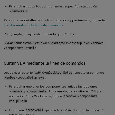
Para quitar todos los componentes, especifique la opción
/removeall
.
Para obtener detalles sobre los comandos y parámetros, consulte
Instalar mediante la línea de comandos
.
Por ejemplo, el siguiente comando quita Studio.
\x64\XenDesktop Setup\XenDesktopServerSetup.exe /remove
/components studio
Quitar VDA mediante la línea de comandos
Desde el directorio
\x64\XenDesktop Setup
, ejecute el comando
XenDesktopVdaSetup.exe
.
Para quitar uno o varios componentes, utilice las opciones
/remove
y
/components
. Por ejemplo, para quitar el VDA y la
aplicación Citrix Workspace, utilice
/remove /components
vda,plugin
.
La opción
/removeall
quita solo el VDA. No quita la aplicación
Citrix Workspace.