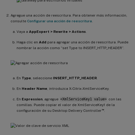
Agregue una acción de reescritura. Para obtener más información,
consulte
Configurar una acción de reescritura
.
Vaya a
AppExpert > Rewrite > Actions
.
Haga clic en
Add
para agregar una acción de reescritura. Puede
nombrar la acción como “set Type to INSERT_HTTP_HEADER”.
En
Type
, seleccione
INSERT_HTTP_HEADER
.
En
Header Name
, introduzca X-Citrix-XmlServiceKey.
En
Expression
, agregue
<XmlServiceKey1 value>
con las
comillas. Puede copiar el valor de XmlServiceKey1 de la
™
configuración de su Desktop Delivery Controller
.