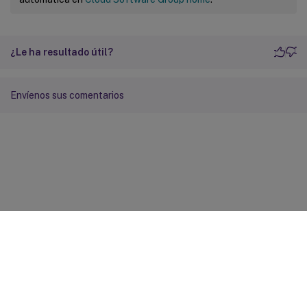
¿Le ha resultado útil?
Envíenos sus comentarios
Comentarios sobre el sitio
Sus opciones de privacidad
Condiciones legales y de