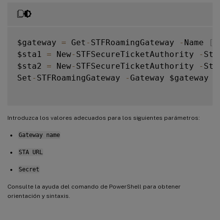
$gateway 
=
 Get
-
STFRoamingGateway 
-
Name 
[
G
$sta1 
=
 New
-
STFSecureTicketAuthority 
-
Sta
$sta2 
=
 New
-
STFSecureTicketAuthority 
-
Sta
Set
-
STFRoamingGateway 
-
Gateway $gateway 
-
Introduzca los valores adecuados para los siguientes parámetros:
Gateway name
STA URL
Secret
Consulte la ayuda del comando de PowerShell para obtener
orientación y sintaxis.