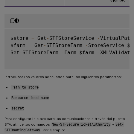
$store 
=
 Get
-
STFStoreService 
-
VirtualPath
$farm 
=
 Get
-
STFStoreFarm 
-
StoreService $s
Set
-
STFStoreFarm 
-
Farm $farm 
-
XMLValidati
Introduzca los valores adecuados para los siguientes parámetros:
Path to store
Resource feed name
secret
Para configurar la clave para las comunicaciones a través del puerto
STA, utilice los comandos
New-STFSecureTicketAuthority
y
Set-
STFRoamingGateway
. Por ejemplo: