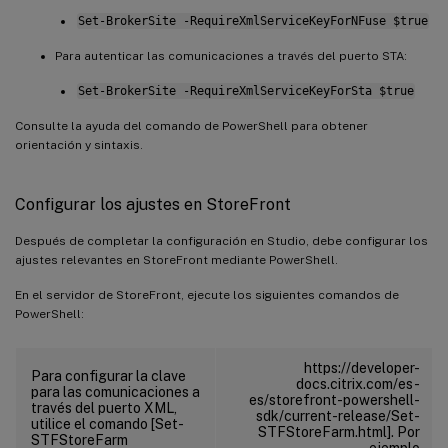
Set-BrokerSite -RequireXmlServiceKeyForNFuse $true
Para autenticar las comunicaciones a través del puerto STA:
Set-BrokerSite -RequireXmlServiceKeyForSta $true
Consulte la ayuda del comando de PowerShell para obtener
orientación y sintaxis.
Configurar los ajustes en StoreFront
Después de completar la configuración en Studio, debe configurar los
ajustes relevantes en StoreFront mediante PowerShell.
En el servidor de StoreFront, ejecute los siguientes comandos de
PowerShell:
https://developer-
Para configurar la clave
docs.citrix.com/es-
para las comunicaciones a
es/storefront-powershell-
través del puerto XML,
sdk/current-release/Set-
utilice el comando [Set-
STFStoreFarm.html]. Por
STFStoreFarm
ejemplo