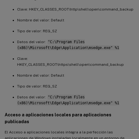
Clave: HKEY_CLASSES_ROOT\http\shell\open\command_backup
Nombre del valor: Default
Tipo de valor: REG_SZ
Datos del valor:
"C:\Program Files
(x86)\Microsoft\Edge\Application\msedge.exe" %1
Clave:
HKEY_CLASSES_ROOT\https\shell\open\command_backup
Nombre del valor: Default
Tipo de valor: REG_SZ
Datos del valor:
"C:\Program Files
(x86)\Microsoft\Edge\Application\msedge.exe" %1
Acceso a aplicaciones locales para aplicaciones
publicadas
El Acceso a aplicaciones locales integra a la perfección las
aplicaciones de Windows instaladas localmente en un entorno de