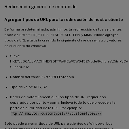
Redirección general de contenido
Agregar tipos de URL para la redirección de host a cliente
De forma predeterminada, admitimos la redirección de los siguientes
tipos de URL: HTTP, HTTPS, RTSP, RTSPU, PNM y MMS. Puede agregar
tipos de URL a la lista creando la siguiente clave de registro y valores
en el cliente de Windows.
Clave:
HKEY_LOCAL_MACHINE\SOFTWARE\WOW6432Node\Policies\Citrix\ICA
Client\SFTA
Nombre del valor: ExtraURLProtocols
Tipo de valor: REG_SZ
Datos del valor: Especifique los tipos de URL requeridos
separados por punto y coma. Incluya todo lo que precede a la
parte de autoridad de la URL. Por ejemplo:
ftp://;mailto:;customtype1://;custometype2://
Solo puede agregar tipos de URL para clientes de Windows. Los
clientes que no tienen esta configuración de registro rechazan la