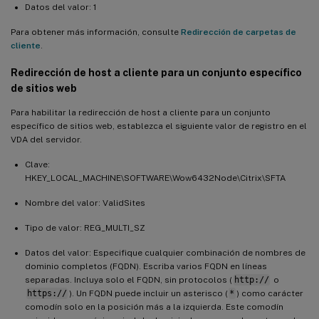
Datos del valor: 1
Para obtener más información, consulte
Redirección de carpetas de
cliente
.
Redirección de host a cliente para un conjunto específico
de sitios web
Para habilitar la redirección de host a cliente para un conjunto
específico de sitios web, establezca el siguiente valor de registro en el
VDA del servidor.
Clave:
HKEY_LOCAL_MACHINE\SOFTWARE\Wow6432Node\Citrix\SFTA
Nombre del valor: ValidSites
Tipo de valor: REG_MULTI_SZ
Datos del valor: Especifique cualquier combinación de nombres de
dominio completos (FQDN). Escriba varios FQDN en líneas
separadas. Incluya solo el FQDN, sin protocolos (
http://
o
https://
). Un FQDN puede incluir un asterisco (
*
) como carácter
comodín solo en la posición más a la izquierda. Este comodín