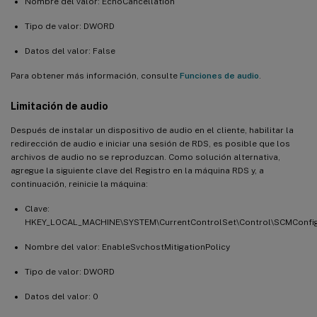
Nombre del valor: EchoCancellation
Tipo de valor: DWORD
Datos del valor: False
Para obtener más información, consulte
Funciones de audio
.
Limitación de audio
Después de instalar un dispositivo de audio en el cliente, habilitar la
redirección de audio e iniciar una sesión de RDS, es posible que los
archivos de audio no se reproduzcan. Como solución alternativa,
agregue la siguiente clave del Registro en la máquina RDS y, a
continuación, reinicie la máquina:
Clave:
HKEY_LOCAL_MACHINE\SYSTEM\CurrentControlSet\Control\SCMConfi
Nombre del valor: EnableSvchostMitigationPolicy
Tipo de valor: DWORD
Datos del valor: 0