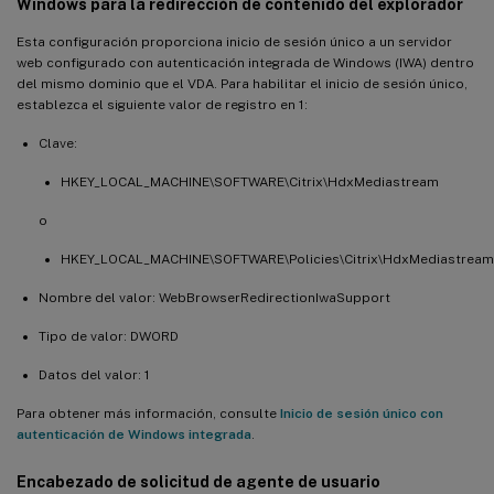
Windows para la redirección de contenido del explorador
Esta configuración proporciona inicio de sesión único a un servidor
web configurado con autenticación integrada de Windows (IWA) dentro
del mismo dominio que el VDA. Para habilitar el inicio de sesión único,
establezca el siguiente valor de registro en 1:
Clave:
HKEY_LOCAL_MACHINE\SOFTWARE\Citrix\HdxMediastream
o
HKEY_LOCAL_MACHINE\SOFTWARE\Policies\Citrix\HdxMediastream
Nombre del valor: WebBrowserRedirectionIwaSupport
Tipo de valor: DWORD
Datos del valor: 1
Para obtener más información, consulte
Inicio de sesión único con
autenticación de Windows integrada
.
Encabezado de solicitud de agente de usuario