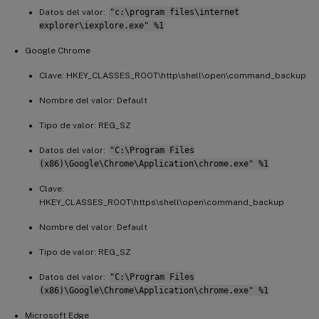
Datos del valor:
"c:\program files\internet
explorer\iexplore.exe" %1
Google Chrome
Clave: HKEY_CLASSES_ROOT\http\shell\open\command_backup
Nombre del valor: Default
Tipo de valor: REG_SZ
Datos del valor:
"C:\Program Files
(x86)\Google\Chrome\Application\chrome.exe" %1
Clave:
HKEY_CLASSES_ROOT\https\shell\open\command_backup
Nombre del valor: Default
Tipo de valor: REG_SZ
Datos del valor:
"C:\Program Files
(x86)\Google\Chrome\Application\chrome.exe" %1
Microsoft Edge