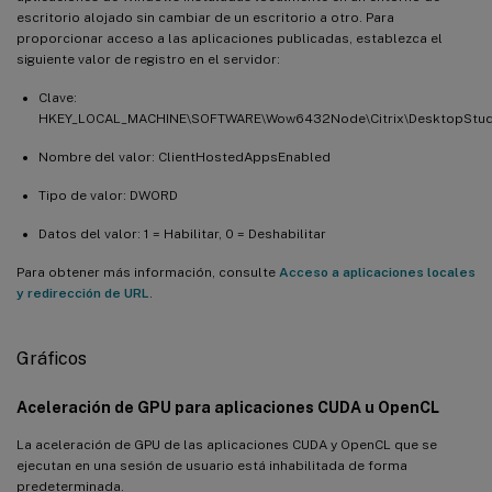
escritorio alojado sin cambiar de un escritorio a otro. Para
proporcionar acceso a las aplicaciones publicadas, establezca el
siguiente valor de registro en el servidor:
Clave:
HKEY_LOCAL_MACHINE\SOFTWARE\Wow6432Node\Citrix\DesktopStud
Nombre del valor: ClientHostedAppsEnabled
Tipo de valor: DWORD
Datos del valor: 1 = Habilitar, 0 = Deshabilitar
Para obtener más información, consulte
Acceso a aplicaciones locales
y redirección de URL
.
Gráficos
Aceleración de GPU para aplicaciones CUDA u OpenCL
La aceleración de GPU de las aplicaciones CUDA y OpenCL que se
ejecutan en una sesión de usuario está inhabilitada de forma
predeterminada.