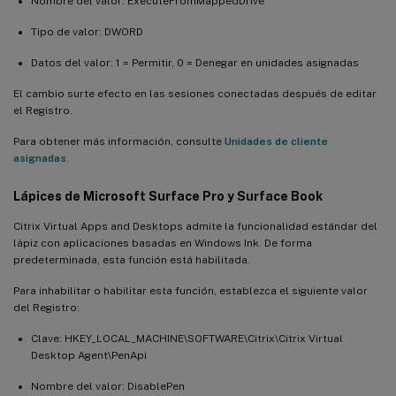
Nombre del valor: ExecuteFromMappedDrive
Tipo de valor: DWORD
Datos del valor: 1 = Permitir, 0 = Denegar en unidades asignadas
El cambio surte efecto en las sesiones conectadas después de editar
el Registro.
Para obtener más información, consulte
Unidades de cliente
asignadas
.
Lápices de Microsoft Surface Pro y Surface Book
Citrix Virtual Apps and Desktops admite la funcionalidad estándar del
lápiz con aplicaciones basadas en Windows Ink. De forma
predeterminada, esta función está habilitada.
Para inhabilitar o habilitar esta función, establezca el siguiente valor
del Registro:
Clave: HKEY_LOCAL_MACHINE\SOFTWARE\Citrix\Citrix Virtual
Desktop Agent\PenApi
Nombre del valor: DisablePen