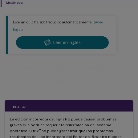
Multimedia
Este artículo ha sido traducido automáticamente.
(Aviso
legal)
Leer en inglés
™
Funciones de HDX
administradas a
través del registro
NOTA:
La edición incorrecta del registro puede causar problemas
graves que podrían requerir la reinstalación del sistema
®
operativo. Citrix
no puede garantizar que los problemas
resultantes del uso incorrecto del Editor del Registro puedan