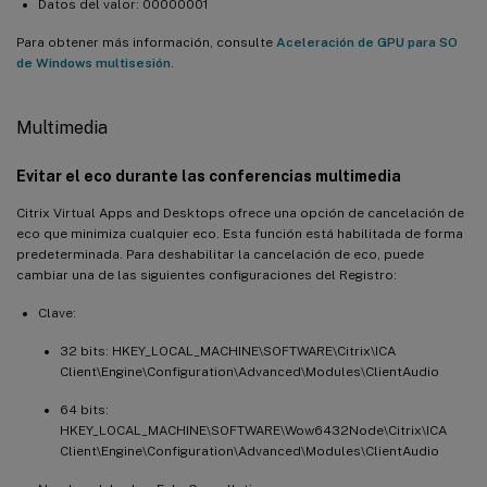
Datos del valor: 00000001
Para obtener más información, consulte
Aceleración de GPU para SO
de Windows multisesión
.
Multimedia
Evitar el eco durante las conferencias multimedia
Citrix Virtual Apps and Desktops ofrece una opción de cancelación de
eco que minimiza cualquier eco. Esta función está habilitada de forma
predeterminada. Para deshabilitar la cancelación de eco, puede
cambiar una de las siguientes configuraciones del Registro:
Clave:
32 bits: HKEY_LOCAL_MACHINE\SOFTWARE\Citrix\ICA
Client\Engine\Configuration\Advanced\Modules\ClientAudio
64 bits:
HKEY_LOCAL_MACHINE\SOFTWARE\Wow6432Node\Citrix\ICA
Client\Engine\Configuration\Advanced\Modules\ClientAudio