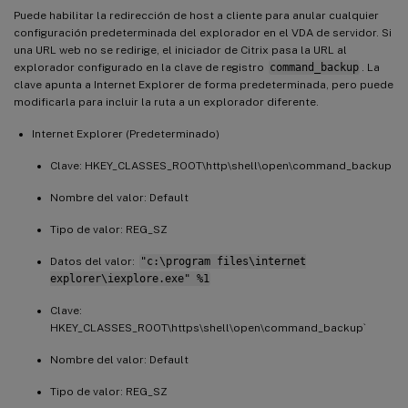
Puede habilitar la redirección de host a cliente para anular cualquier
configuración predeterminada del explorador en el VDA de servidor. Si
una URL web no se redirige, el iniciador de Citrix pasa la URL al
explorador configurado en la clave de registro
command_backup
. La
clave apunta a Internet Explorer de forma predeterminada, pero puede
modificarla para incluir la ruta a un explorador diferente.
Internet Explorer (Predeterminado)
Clave: HKEY_CLASSES_ROOT\http\shell\open\command_backup
Nombre del valor: Default
Tipo de valor: REG_SZ
Datos del valor:
"c:\program files\internet
explorer\iexplore.exe" %1
Clave:
HKEY_CLASSES_ROOT\https\shell\open\command_backup`
Nombre del valor: Default
Tipo de valor: REG_SZ