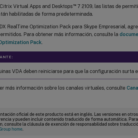
™
 Citrix Virtual Apps and Desktops
7 2109, las listas de permi
stán habilitadas de forma predeterminada.
HDX RealTime Optimization Pack para Skype Empresarial, agreg
 permitidos. Para obtener más información, consulte la
docume
Optimization Pack
.
ANTE:
inas VDA deben reiniciarse para que la configuración surta e
er más información sobre los canales virtuales, consulte
Cana
tación oficial de este producto está en inglés. Las versiones en otros
encia y pueden incluir contenido traducido de forma automática. Par
n, consulte la cláusula de exención de responsabilidad sobre traducc
Group home
.