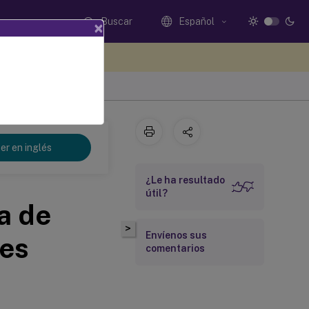
Buscar
Español
×
e sus comentarios aquí
er en inglés
¿Le ha resultado
útil?
a de
>
Envíenos sus
les
comentarios