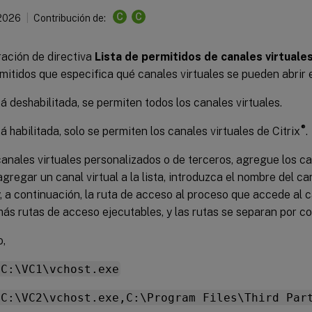
C
C
2026
Contribución de:
ración de directiva
Lista de permitidos de canales virtuale
rmitidos que especifica qué canales virtuales se pueden abrir
 deshabilitada, se permiten todos los canales virtuales.
®
 habilitada, solo se permiten los canales virtuales de Citrix
.
anales virtuales personalizados o de terceros, agregue los can
 agregar un canal virtual a la lista, introduzca el nombre del ca
 a continuación, la ruta de acceso al proceso que accede al c
ás rutas de acceso ejecutables, y las rutas se separan por c
o,
,C:\VC1\vchost.exe
,C:\VC2\vchost.exe,C:\Program Files\Third Par