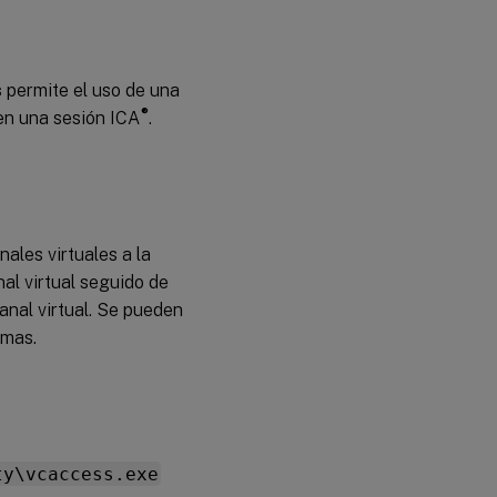
s
permite el uso de una
®
 en una sesión ICA
.
ales virtuales a la
nal virtual seguido de
anal virtual. Se pueden
omas.
ty\vcaccess.exe