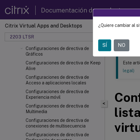
Configuraciones de directiva de
Documentación de productos
Supervisión de usuario final
Configuración de directiva de
Citrix Virtual Apps and Desktops
Enhanced Desktop Experience
¿Quiere cambiar al si
Este contenid
Configuraciones de directiva de
2203 LTSR
Redirección de archivos
Citrix
SÍ
NO
Configuraciones de directiva de
Gráficos
Configuraciones de directiva de Keep
Este art
Alive
legal)
Configuraciones de directiva de
Acceso a aplicaciones locales
Configuraciones de directiva de
Conf
Experiencia móvil
<
Configuraciones de directiva de
list
Multimedia
Configuraciones de directiva de
virt
conexiones de multisecuencia
Configuraciones de directiva de