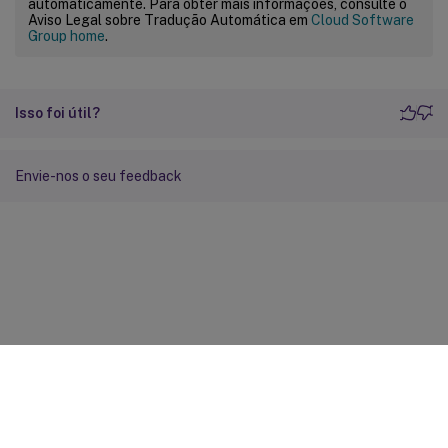
automaticamente. Para obter mais informações, consulte o
Aviso Legal sobre Tradução Automática em
Cloud Software
Group home
.
Isso foi útil?
Envie-nos o seu feedback