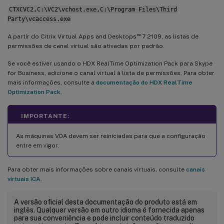
CTXCVC2,C:\VC2\vchost.exe,C:\Program Files\Third
Party\vcaccess.exe
™
A partir do Citrix Virtual Apps and Desktops
7 2109, as listas de
permissões de canal virtual são ativadas por padrão.
Se você estiver usando o HDX RealTime Optimization Pack para Skype
for Business, adicione o canal virtual à lista de permissões. Para obter
mais informações, consulte a
documentação do HDX RealTime
Optimization Pack
.
IMPORTANTE:
As máquinas VDA devem ser reiniciadas para que a configuração
entre em vigor.
Para obter mais informações sobre canais virtuais, consulte
canais
virtuais ICA
.
A versão oficial desta documentação do produto está em
inglês. Qualquer versão em outro idioma é fornecida apenas
para sua conveniência e pode incluir conteúdo traduzido