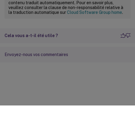
contenu traduit automatiquement. Pour en savoir plus,
veuillez consulter la clause de non-responsabilité relative à
la traduction automatique sur
Cloud Software Group home
.
Cela vous a-t-il été utile ?
Envoyez-nous vos commentaires