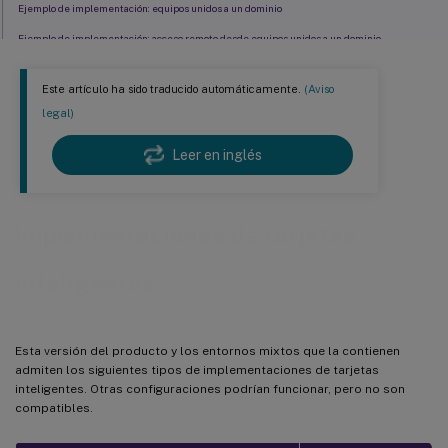
Ejemplo de implementación: equipos unidos a un dominio
Ejemplo de implementación: acceso remoto desde equipos unidos a un dominio
Ejemplo de implementación: equipos no unidos a un dominio
Este artículo ha sido traducido automáticamente.
(Aviso
Ejemplo de implementación: acceso remoto desde equipos no unidos a un dominio
legal)
Ejemplo de implementación: equipos no unidos a un dominio y clientes ligeros que acceden al
sitio de Desktop Appliance
Leer en inglés
Ejemplo de implementación: equipos unidos a un dominio y clientes ligeros que acceden a
StoreFront a través de la URL de XenApp Services
Implementaciones de tarjetas
inteligentes
Esta versión del producto y los entornos mixtos que la contienen
admiten los siguientes tipos de implementaciones de tarjetas
inteligentes. Otras configuraciones podrían funcionar, pero no son
compatibles.