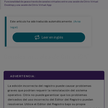
Funcionalidad de paso a través de canales virtuales entre una sesión de Citrix Virtual
Desktop y una sesión de Citrix Virtual App
Seguridad y canales virtuales ICA
Prácticas recomendadas
Este artículo ha sido traducido automáticamente.
(Aviso
Consulte también
legal)
Leer en inglés
®
Canales virtuales de Citrix ICA
ADVERTENCIA:
La edición incorrecta del registro puede causar problemas
graves que podrían requerir la reinstalación del sistema
operativo. Citrix no puede garantizar que los problemas
derivados del uso incorrecto del Editor del Registro puedan
resolverse. Utilice el Editor del Registro bajo su propia