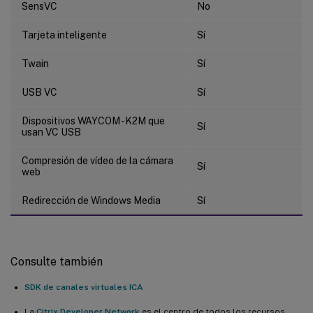
SensVC
No
Tarjeta inteligente
Sí
Twain
Sí
USB VC
Sí
Dispositivos WAYCOM -K2M que
Sí
usan VC USB
Compresión de vídeo de la cámara
Sí
web
Redirección de Windows Media
Sí
Consulte también
SDK de canales virtuales ICA
La
Citrix Developer Network
es el centro de todos los recursos