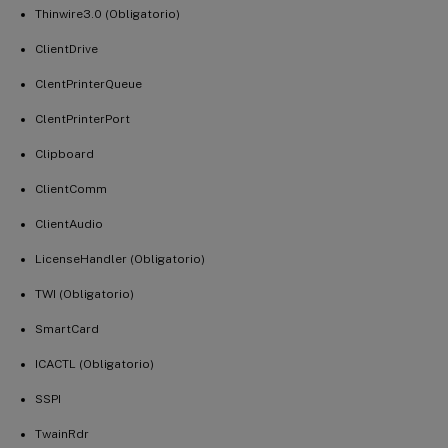
Thinwire3.0 (Obligatorio)
ClientDrive
ClentPrinterQueue
ClentPrinterPort
Clipboard
ClientComm
ClientAudio
LicenseHandler (Obligatorio)
TWI (Obligatorio)
SmartCard
ICACTL (Obligatorio)
SSPI
TwainRdr