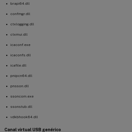
brapi64.dll
confmgr.dll
ctxlogging.dll
ctxmui.dll
icaconf.exe
icaconfs.dll
icafile.dll
pnipcn64.dll
pnsson.dll
ssoncom.exe
ssonstub.dll
vdkbhook64.dll
Canal virtual USB genérico