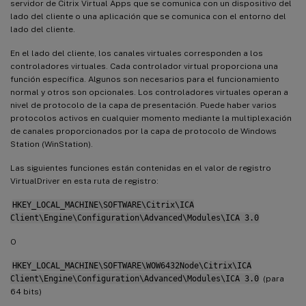
servidor de Citrix Virtual Apps que se comunica con un dispositivo del
lado del cliente o una aplicación que se comunica con el entorno del
lado del cliente.
En el lado del cliente, los canales virtuales corresponden a los
controladores virtuales. Cada controlador virtual proporciona una
función específica. Algunos son necesarios para el funcionamiento
normal y otros son opcionales. Los controladores virtuales operan a
nivel de protocolo de la capa de presentación. Puede haber varios
protocolos activos en cualquier momento mediante la multiplexación
de canales proporcionados por la capa de protocolo de Windows
Station (WinStation).
Las siguientes funciones están contenidas en el valor de registro
VirtualDriver en esta ruta de registro:
HKEY_LOCAL_MACHINE\SOFTWARE\Citrix\ICA
Client\Engine\Configuration\Advanced\Modules\ICA 3.0
O
HKEY_LOCAL_MACHINE\SOFTWARE\WOW6432Node\Citrix\ICA
Client\Engine\Configuration\Advanced\Modules\ICA 3.0
(para
64 bits)