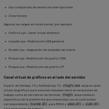
Uso compartido de sesión sin interrupciones
Zona horaria
Algunos se cargan en modo kernel, por ejemplo:
CtxDvcs.sys – Canal virtual dinámico
Icausbb.sys – Redirección USB genérica
Picadm.sys – Asignación de unidades de cliente
Picaser.sys – Redirección de puerto COM
Picapar.sys – Redirección de puerto LPT
Canal virtual de gráficos en el lado del servidor
A partir de XenApp 7.0 y XenDesktop 7.0,
ctxgfx.exe
aloja el canal
virtual de gráficos para sesiones basadas tanto en estaciones de
trabajo como en servidores de terminal.
Ctxgfx
aloja módulos
específicos de la plataforma que interactúan con el controlador
correspondiente (
Icardd.dll
para RDSH y
vdod.dll
y
vidd.dll
para estaciones de trabajo).