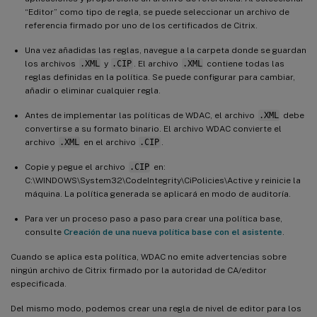
“Editor” como tipo de regla, se puede seleccionar un archivo de
referencia firmado por uno de los certificados de Citrix.
Una vez añadidas las reglas, navegue a la carpeta donde se guardan
los archivos
.XML
y
.CIP
. El archivo
.XML
contiene todas las
reglas definidas en la política. Se puede configurar para cambiar,
añadir o eliminar cualquier regla.
Antes de implementar las políticas de WDAC, el archivo
.XML
debe
convertirse a su formato binario. El archivo WDAC convierte el
archivo
.XML
en el archivo
.CIP
.
Copie y pegue el archivo
.CIP
en:
C:\WINDOWS\System32\CodeIntegrity\CiPolicies\Active y reinicie la
máquina. La política generada se aplicará en modo de auditoría.
Para ver un proceso paso a paso para crear una política base,
consulte
Creación de una nueva política base con el asistente
.
Cuando se aplica esta política, WDAC no emite advertencias sobre
ningún archivo de Citrix firmado por la autoridad de CA/editor
especificada.
Del mismo modo, podemos crear una regla de nivel de editor para los