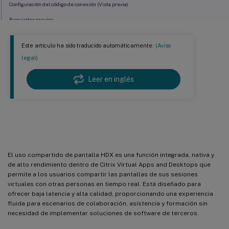
Configuración del código de conexión (Vista previa)
Requisitos previos
Configuración de la conexión
Este artículo ha sido traducido automáticamente.
(Aviso
Iniciar una sesión de uso compartido de pantalla
legal)
Regenerar nuevos códigos de conexión
Leer en inglés
Detener el uso compartido de pantalla
Ver una sesión de uso compartido de pantalla
Ajustar el escalado de la pantalla
Información general
Desconectarse de una sesión de uso compartido de pantalla
Solicitar el control del ratón y el teclado
El uso compartido de pantalla HDX es una función integrada, nativa y
de alto rendimiento dentro de Citrix Virtual Apps and Desktops que
permite a los usuarios compartir las pantallas de sus sesiones
virtuales con otras personas en tiempo real. Está diseñado para
ofrecer baja latencia y alta calidad, proporcionando una experiencia
fluida para escenarios de colaboración, asistencia y formación sin
necesidad de implementar soluciones de software de terceros.