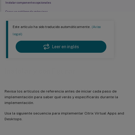
Instalar componentes opcionales
Crear un catálogo de máquinas
Crear un grupo de entrega
Este artículo ha sido traducido automáticamente.
(Aviso
Crear un grupo de aplicaciones (opcional)
legal)
Limitación conocida
Leer en inglés
Instalar y configurar
Revisa los artículos de referencia antes de iniciar cada paso de
implementación para saber qué verás y especificarás durante la
implementación.
Usa la siguiente secuencia para implementar Citrix Virtual Apps and
Desktops.