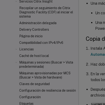
Servicios Citrix Insight
Una máqu
Recopilar un seguimiento de Citrix
Diagnostic Facility (CDF) al iniciar el
Un co
sistema
Una m
Administración delegada
Power
Delivery Controllers
Página de inicio
Copia 
Compatibilidad con IPv4/IPv6
Instala 
Licencias
Automat
Caché de host local
Máquinas y sesiones (Buscar > Vista
Haz dobl
predeterminada)
Máquinas aprovisionadas por MCS
En la ve
(Buscar > Vista de hardware)
todos lo
Claves de seguridad
Después 
Configuración de resiliencia de sesión
archivos
Configuración
Etiquetas
%HOME