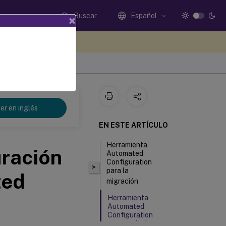
Buscar
Español
×
e sus comentarios aquí
er en inglés
EN ESTE ARTÍCULO
Herramienta
uración
Automated
Configuration
>
para la
ted
migración
Herramienta
Automated
Configuration
para copia de