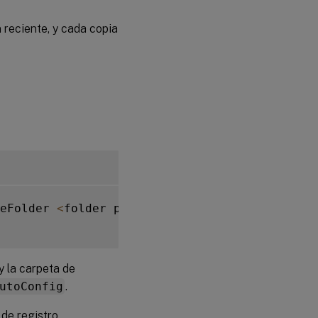
 reciente, y cada copia
eFolder 
<
folder path 
of
 the backup files
>
y la carpeta de
utoConfig
.
 de registro.