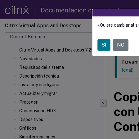
Documentación de productos
Citrix Virtual Apps and Desktops
¿Quiere cambiar al si
Este contenid
Current Release
Citrix 
SÍ
NO
Citrix Virtual Apps
and Desktops 7 2511
Novedades
Este art
Requisitos del sistema
legal)
Descripción técnica
Instalar y configurar
Copi
Actualizar y migrar
Proteger
<
con
Conectividad HDX
Dispositivos
Conf
Gráficos
Sin interrupciones