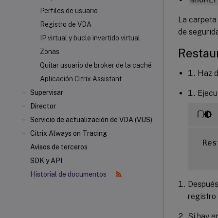
Perfiles de usuario
La carpeta 
Registro de VDA
de segurid
IP virtual y bucle invertido virtual
Restau
Zonas
Quitar usuario de broker de la caché
Haz d
Aplicación Citrix Assistant
Supervisar
Ejecu
Director
Servicio de actualización de VDA (VUS)
Citrix Always on Tracing
 Res
Avisos de terceros
SDK y API
Historial de documentos
Después 
registro
Si hay e