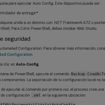
ina para ejecutar Auto Config. Este dispositivo puede ser:
™
ntrolador de entrega
áquina unida a un dominio con .NET Framework 4.7.2 o posteri
Shell. Para Citrix PowerShell, debes instalar Web Studio.
de seguridad
Automated Configuration. Para obtener más información, con
ed Configuration
.
e clic en
Auto-Config
.
ntana de PowerShell, ejecuta el comando
Backup-CvadAcT
s componentes. La exportación de tu configuración local no la
de ejecutar el comando por primera vez, el proceso crea una
 de configuración
.yml
en la siguiente ubicación:
PATH%\Documents\Citrix\AutoConfig
.