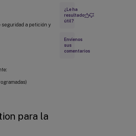
seguridad y
restauración
¿Le ha
resultado
útil?
 seguridad a petición y
Envíenos
sus
comentarios
nte:
programadas)
ion para la