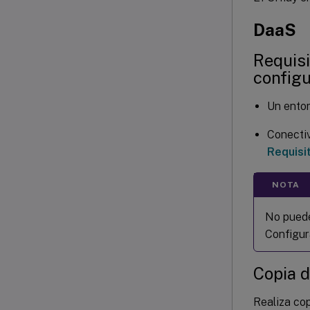
DaaS
Requisi
config
Un entor
Conectiv
Requisi
NOTA
No puede
Configur
Copia 
Realiza cop