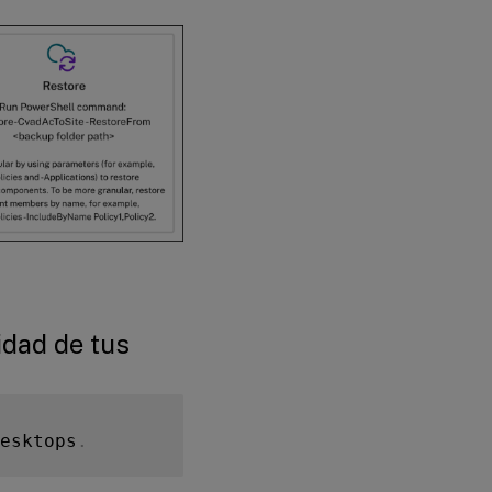
idad de tus
esktops
.