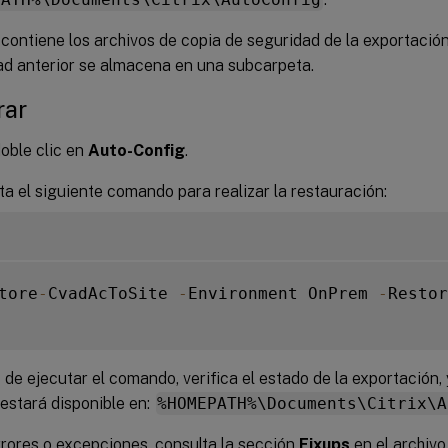
contiene los archivos de copia de seguridad de la exportación
ad anterior se almacena en una subcarpeta.
rar
oble clic en
Auto-Config
.
ta el siguiente comando para realizar la restauración:
tore
-
CvadAcToSite 
-
Environment OnPrem 
-
Restor
de ejecutar el comando, verifica el estado de la exportación, 
 estará disponible en:
%HOMEPATH%\Documents\Citrix\A
rrores o excepciones, consulta la sección
Fixups
en el archivo