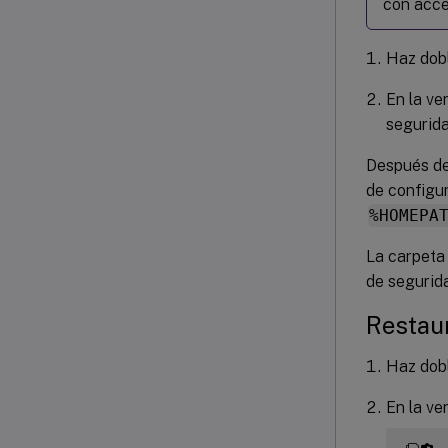
con acce
Haz dobl
En la ve
segurid
Después de
de configur
%HOMEPA
La carpeta 
de segurid
Restau
Haz dobl
En la ve