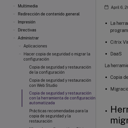
Multimedia
April 6, 
Redirección de contenido general
Impresión
La herra
programa
Directivas
Administrar
Citrix V
Aplicaciones
DaaS
Hacer copia de seguridad o migrar la
configuración
La herramie
Copia de seguridad y restauración
de la configuración
Copia de
Copia de seguridad y restauración
con Web Studio
Migració
Copia de seguridad y restauración
con la herramienta de configuración
automatizada
Her
Prácticas recomendadas para la
copia de seguridad y la
mig
restauración