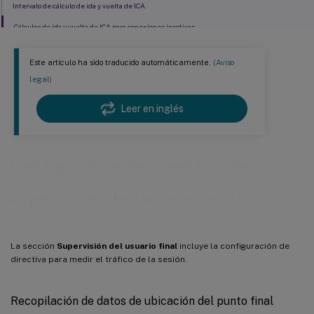
Intervalo de cálculo de ida y vuelta de ICA
Cálculos de ida y vuelta de ICA para conexiones inactivas
Este artículo ha sido traducido automáticamente.
(Aviso
legal)
Leer en inglés
Configuración de directiva de
supervisión del usuario final
La sección
Supervisión del usuario final
incluye la configuración de
directiva para medir el tráfico de la sesión.
Recopilación de datos de ubicación del punto final