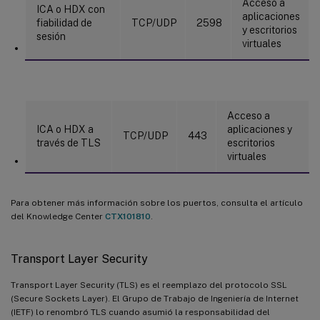
Acceso a
ICA o HDX con
aplicaciones
fiabilidad de
TCP/UDP
2598
y escritorios
sesión
virtuales
Acceso a
ICA o HDX a
aplicaciones y
TCP/UDP
443
través de TLS
escritorios
virtuales
Para obtener más información sobre los puertos, consulta el artículo
del Knowledge Center
CTX101810
.
Transport Layer Security
Transport Layer Security (TLS) es el reemplazo del protocolo SSL
(Secure Sockets Layer). El Grupo de Trabajo de Ingeniería de Internet
(IETF) lo renombró TLS cuando asumió la responsabilidad del