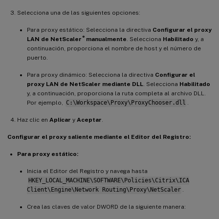
Selecciona una de las siguientes opciones:
Para proxy estático: Selecciona la directiva
Configurar el proxy
®
LAN de NetScaler
manualmente
. Selecciona
Habilitado
y, a
continuación, proporciona el nombre de host y el número de
puerto.
Para proxy dinámico: Selecciona la directiva
Configurar el
proxy LAN de NetScaler mediante DLL
. Selecciona
Habilitado
y, a continuación, proporciona la ruta completa al archivo DLL.
Por ejemplo,
C:\Workspace\Proxy\ProxyChooser.dll
.
Haz clic en
Aplicar
y
Aceptar
.
Configurar el proxy saliente mediante el Editor del Registro:
Para proxy estático:
Inicia el Editor del Registro y navega hasta
HKEY_LOCAL_MACHINE\SOFTWARE\Policies\Citrix\ICA
Client\Engine\Network Routing\Proxy\NetScaler
.
Crea las claves de valor DWORD de la siguiente manera: