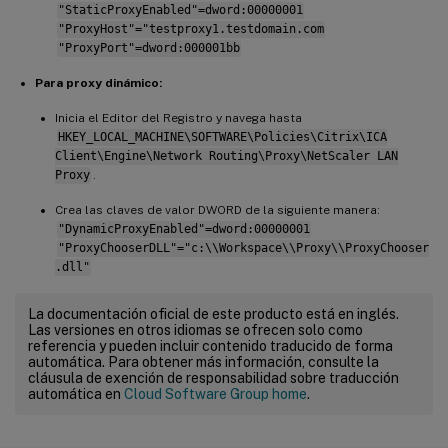
"StaticProxyEnabled"=dword:00000001
"ProxyHost"="testproxy1.testdomain.com
"ProxyPort"=dword:000001bb
Para proxy dinámico:
Inicia el Editor del Registro y navega hasta
HKEY_LOCAL_MACHINE\SOFTWARE\Policies\Citrix\ICA
Client\Engine\Network Routing\Proxy\NetScaler LAN
Proxy
.
Crea las claves de valor DWORD de la siguiente manera:
"DynamicProxyEnabled"=dword:00000001
"ProxyChooserDLL"="c:\\Workspace\\Proxy\\ProxyChooser
.dll"
La documentación oficial de este producto está en inglés.
Las versiones en otros idiomas se ofrecen solo como
referencia y pueden incluir contenido traducido de forma
automática. Para obtener más información, consulte la
cláusula de exención de responsabilidad sobre traducción
automática en
Cloud Software Group home
.