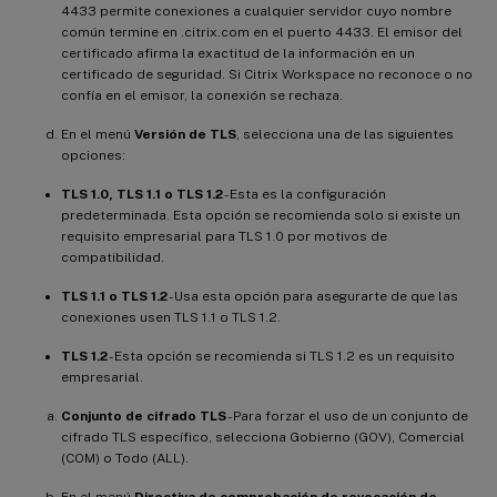
4433 permite conexiones a cualquier servidor cuyo nombre
común termine en .citrix.com en el puerto 4433. El emisor del
certificado afirma la exactitud de la información en un
certificado de seguridad. Si Citrix Workspace no reconoce o no
confía en el emisor, la conexión se rechaza.
En el menú
Versión de TLS
, selecciona una de las siguientes
opciones:
TLS 1.0, TLS 1.1 o TLS 1.2
- Esta es la configuración
predeterminada. Esta opción se recomienda solo si existe un
requisito empresarial para TLS 1.0 por motivos de
compatibilidad.
TLS 1.1 o TLS 1.2
- Usa esta opción para asegurarte de que las
conexiones usen TLS 1.1 o TLS 1.2.
TLS 1.2
- Esta opción se recomienda si TLS 1.2 es un requisito
empresarial.
Conjunto de cifrado TLS
- Para forzar el uso de un conjunto de
cifrado TLS específico, selecciona Gobierno (GOV), Comercial
(COM) o Todo (ALL).