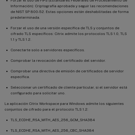
Forzar el uso de FIPS (Estándares Federales de Procesamiento de
Información): Criptografía aprobada y seguir las recomendaciones
de NIST SP 800-52. Estas opciones están deshabilitadas de forma
predeterminada.
Forzar el uso de una versión específica de TLS y conjuntos de
cifrado TLS específicos: Citrix admite los protocolos TLS 1.0, TLS
1.1 y TLS 1.2.
Conectarte solo a servidores específicos.
Comprobar la revocación del certificado del servidor.
Comprobar una directiva de emisión de certificados de servidor
específica.
Seleccionar un certificado de cliente particular, si el servidor está
configurado para solicitar uno.
La aplicación Citrix Workspace para Windows admite los siguientes
conjuntos de cifrado para el protocolo TLS 1.2:
TLS_ECDHE_RSA_WITH_AES_256_GCM_SHA384
TLS_ECDHE_RSA_WITH_AES_256_CBC_SHA384