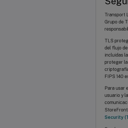
Segur
Transport L
Grupo de T
responsabil
TLS proteg
del flujo 
incluidas 
proteger l
criptograf
FIPS 140 es
Para usar 
usuario y l
comunicaci
StoreFront
Security (