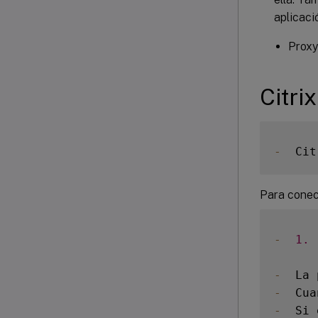
aplicaci
Proxy
Citri
-
  Cit
Para conect
-
1.
 
-
  La 
-
  Cua
-
  Si 