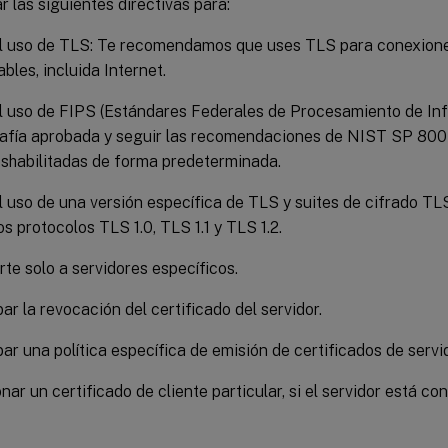
 las siguientes directivas para:
l uso de TLS: Te recomendamos que uses TLS para conexiones
ables, incluida Internet.
l uso de FIPS (Estándares Federales de Procesamiento de Inf
rafía aprobada y seguir las recomendaciones de NIST SP 800
shabilitadas de forma predeterminada.
l uso de una versión específica de TLS y suites de cifrado TLS
os protocolos TLS 1.0, TLS 1.1 y TLS 1.2.
te solo a servidores específicos.
r la revocación del certificado del servidor.
r una política específica de emisión de certificados de servid
nar un certificado de cliente particular, si el servidor está co