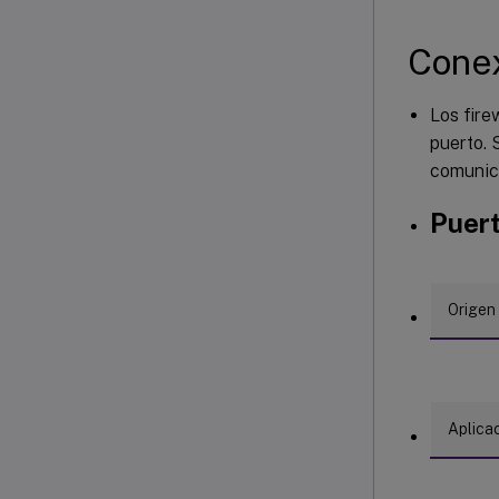
Conex
Los fire
puerto. 
comunica
Puert
Origen
Aplica