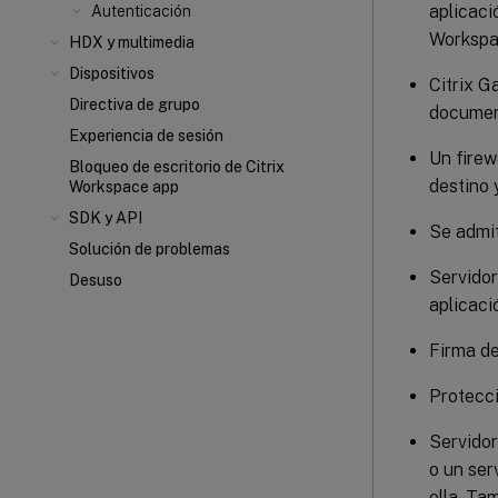
aplicaci
Autenticación
Workspac
HDX
y multimedia
Dispositivos
Citrix G
Directiva de grupo
document
Experiencia de sesión
Un firew
Bloqueo de escritorio de Citrix
destino 
Workspace app
SDK y API
Se admit
Solución de problemas
Servidor
Desuso
aplicaci
Firma de
Protecci
Servidor
o un ser
ella. Ta