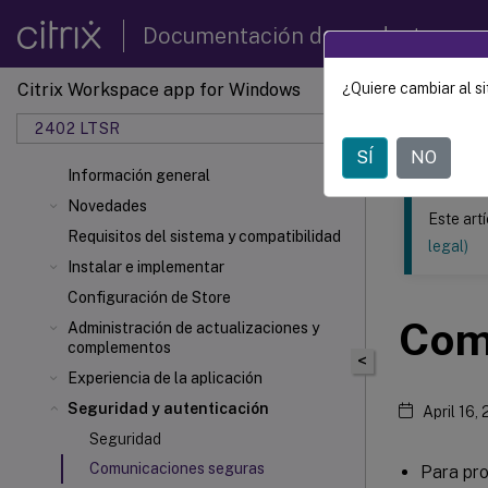
Documentación de productos
Citrix Workspace app for Windows
¿Quiere cambiar al si
Este contenid
2402 LTSR
Aplica
SÍ
NO
Información general
Novedades
Este art
Requisitos del sistema y compatibilidad
legal)
Instalar e implementar
Configuración de Store
Com
Administración de actualizaciones y
complementos
<
Experiencia de la aplicación
Seguridad y autenticación
April 16,
Seguridad
Comunicaciones seguras
Para pro