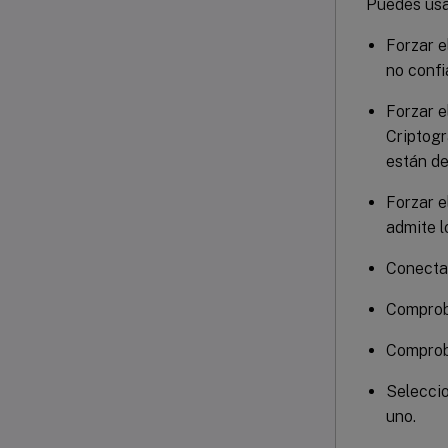
Puedes usar
Forzar e
no confi
Forzar e
Criptog
están de
Forzar e
admite l
Conectar
Comproba
Comproba
Seleccio
uno.