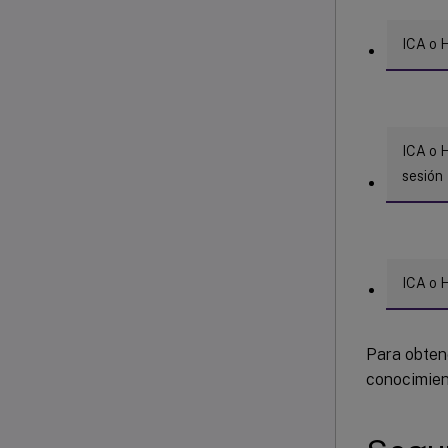
ICA o 
ICA o H
sesión
ICA o 
Para obtene
conocimie