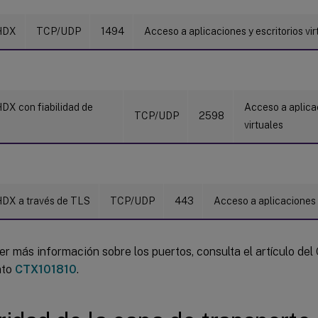
HDX
TCP/UDP
1494
Acceso a aplicaciones y escritorios vir
DX con fiabilidad de
Acceso a aplicac
TCP/UDP
2598
virtuales
HDX a través de TLS
TCP/UDP
443
Acceso a aplicaciones y
r más información sobre los puertos, consulta el artículo del
nto
CTX101810
.