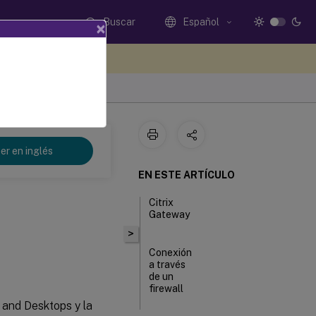
Buscar
Español
×
e sus comentarios aquí
ra Windows
er en inglés
EN ESTE ARTÍCULO
Citrix
Gateway
>
Conexión
a través
de un
firewall
 and Desktops y la