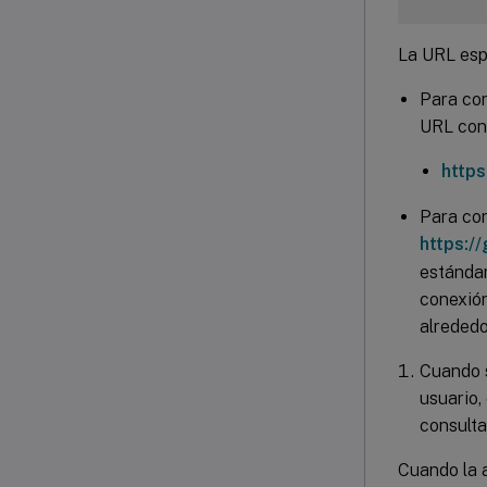
La URL esp
Para con
URL con 
http
Para con
https:/
estándar
conexión
alrededo
Cuando s
usuario,
consulta
Cuando la a