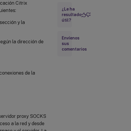
cación Citrix
Seguridad
¿Le ha
de la capa
uientes:
de
resultado
transporte
útil?
sección y la
Servidor
Envíenos
de
según la dirección de
sus
confianza
comentarios
Firma
de
archivos
 conexiones de la
ICA
Protección
de la
Autoridad
de
seguridad
local (LSA)
n servidor proxy SOCKS
cceso a la red y desde
Conexión
space y el servidor. La