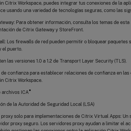
ón Citrix Workspace, puedes integrar tus conexiones de la apli
e usando una variedad de tecnologías seguras, como las sig
ateway: Para obtener información, consulta los temas de esta 
ación de Citrix Gateway y StoreFront.
all: Los firewalls de red pueden permitir o bloquear paquetes 
y el puerto.
en las versiones 1.0 a 1.2 de Transport Layer Security (TLS).
 de confianza para establecer relaciones de confianza en las
ón Citrix Workspace.
®
 archivos ICA
ón de la Autoridad de Seguridad Local (LSA)
 proxy solo para implementaciones de Citrix Virtual Apps: U
vidor proxy seguro. Los servidores proxy ayudan a limitar el a
mbién gestionan las conexiones entre la aplicación Citrix Work