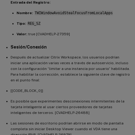
Entrada del Registro:
Nombre:
TWIWindowAvoidStealFocusFromLocalApps
Tipo:
REG_SZ
Valor:
true [CVADHELP-27359]
Sesión/Conexión
Después de actualizar Citrix Workspace, los usuarios podrían
iniciar una aplicación varias veces a través de autoservicio, incluso
con la configuración “limitar a una instancia por usuario” habilitada.
Para habilitar la corrección, establece la siguiente clave de registro
en el punto final:
[[CODE_BLOCK_0]]
Es posible que experimentes desconexiones intermitentes de la
tarjeta inteligente al usar ciertos proveedores de tarjetas
inteligentes de terceros. [CVADHELP-26488]
Las sesiones de escritorio podrían abrirse en modo de pantalla
completa sin iniciar Desktop Viewer cuando el VDA tiene una
dirección IPV6. [CVADHELP-26979]