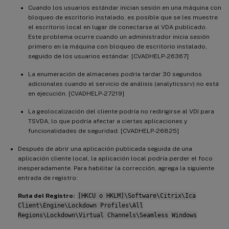
Cuando los usuarios estándar inician sesión en una máquina con
bloqueo de escritorio instalado, es posible que se les muestre
el escritorio local en lugar de conectarse al VDA publicado.
Este problema ocurre cuando un administrador inicia sesión
primero en la máquina con bloqueo de escritorio instalado,
seguido de los usuarios estándar. [CVADHELP-26367]
La enumeración de almacenes podría tardar 30 segundos
adicionales cuando el servicio de análisis (analyticssrv) no está
en ejecución. [CVADHELP-27219]
La geolocalización del cliente podría no redirigirse al VDI para
TSVDA, lo que podría afectar a ciertas aplicaciones y
funcionalidades de seguridad. [CVADHELP-26825]
Después de abrir una aplicación publicada seguida de una
aplicación cliente local, la aplicación local podría perder el foco
inesperadamente. Para habilitar la corrección, agrega la siguiente
entrada de registro:
Ruta del Registro:
[HKCU o HKLM]\Software\Citrix\Ica
Client\Engine\Lockdown Profiles\All
Regions\Lockdown\Virtual Channels\Seamless Windows