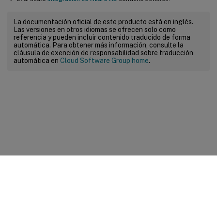
La documentación oficial de este producto está en inglés.
Las versiones en otros idiomas se ofrecen solo como
referencia y pueden incluir contenido traducido de forma
automática. Para obtener más información, consulte la
cláusula de exención de responsabilidad sobre traducción
automática en
Cloud Software Group home
.