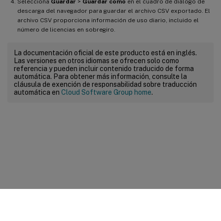
Selecciona
Guardar
>
Guardar como
en el cuadro de diálogo de
descarga del navegador para guardar el archivo CSV exportado. El
archivo CSV proporciona información de uso diario, incluido el
número de licencias en sobregiro.
La documentación oficial de este producto está en inglés.
Las versiones en otros idiomas se ofrecen solo como
referencia y pueden incluir contenido traducido de forma
automática. Para obtener más información, consulte la
cláusula de exención de responsabilidad sobre traducción
automática en
Cloud Software Group home
.