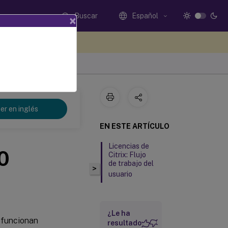
Buscar
Español
×
e sus comentarios aquí
er en inglés
EN ESTE ARTÍCULO
Licencias de
00
Citrix: Flujo
de trabajo del
>
usuario
¿Le ha
 funcionan
resultado