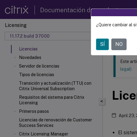
Documentación de productos
Licensing
¿Quiere cambiar al si
Este contenid
11.17.2 build 37000
Licenc
SÍ
NO
Licencias
Novedades
Este art
Servidor de licencias
legal)
Tipos de licencias
Transición y actualización (TTU) con
Citrix Universal
Subscription
Lice
Requisitos del sistema para Citrix
<
Licensing
Primeros pasos
April 23,
Licencias de renovación de Customer
Success Services
El siste
Citrix Licensing Manager