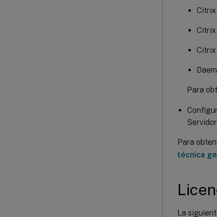
Citri
Citri
Citri
Daemo
Para ob
Configur
Servidor
Para obten
técnica ge
Licen
La siguient