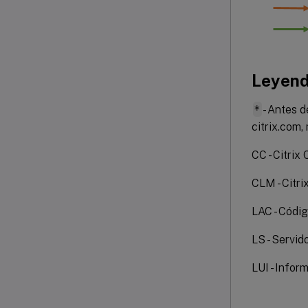
Leyen
*
- Antes d
citrix.com,
CC - Citrix
CLM - Citr
LAC - Códig
LS - Servid
LUI - Infor