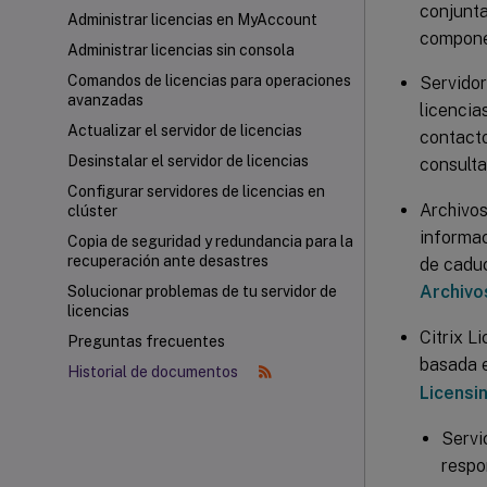
conjunta
Administrar licencias en MyAccount
componen
Administrar licencias sin consola
Comandos de licencias para operaciones
Servidor
avanzadas
licencia
Actualizar el servidor de licencias
contacto
Desinstalar el servidor de licencias
consult
Configurar servidores de licencias en
Archivos
clúster
informac
Copia de seguridad y redundancia para la
recuperación ante desastres
de caduc
Archivo
Solucionar problemas de tu servidor de
licencias
Citrix L
Preguntas frecuentes
basada e
Historial de documentos
Licensi
Servic
respo