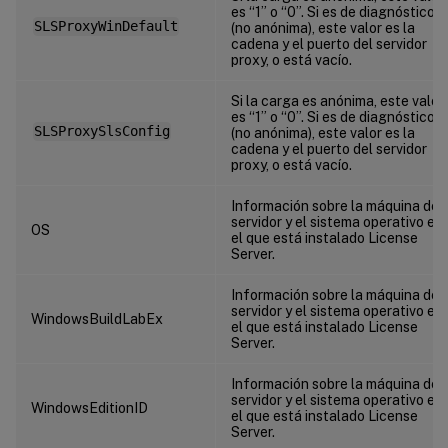
es “1” o “0”. Si es de diagnóstico
SLSProxyWinDefault
(no anónima), este valor es la
cadena y el puerto del servidor
proxy, o está vacío.
Si la carga es anónima, este valor
es “1” o “0”. Si es de diagnóstico
SLSProxySlsConfig
(no anónima), este valor es la
cadena y el puerto del servidor
proxy, o está vacío.
Información sobre la máquina del
servidor y el sistema operativo en
OS
el que está instalado License
Server.
Información sobre la máquina del
servidor y el sistema operativo en
WindowsBuildLabEx
el que está instalado License
Server.
Información sobre la máquina del
servidor y el sistema operativo en
WindowsEditionID
el que está instalado License
Server.