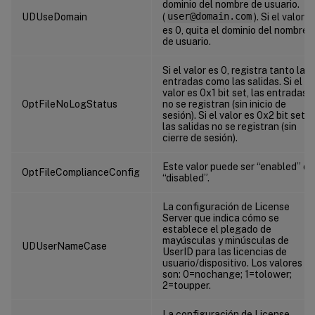
dominio del nombre de usuario.
UDUseDomain
(
user@domain.com
). Si el valor
es 0, quita el dominio del nombre
de usuario.
Si el valor es 0, registra tanto las
entradas como las salidas. Si el
valor es 0x1 bit set, las entradas
OptFileNoLogStatus
no se registran (sin inicio de
sesión). Si el valor es 0x2 bit set,
las salidas no se registran (sin
cierre de sesión).
Este valor puede ser “enabled” o
OptFileComplianceConfig
“disabled”.
La configuración de License
Server que indica cómo se
establece el plegado de
mayúsculas y minúsculas de
UDUserNameCase
UserID para las licencias de
usuario/dispositivo. Los valores
son: 0=nochange; 1=tolower;
2=toupper.
La configuración de License