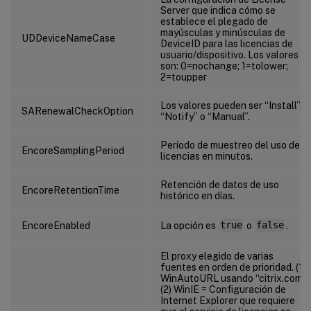
Server que indica cómo se
establece el plegado de
mayúsculas y minúsculas de
UDDeviceNameCase
DeviceID para las licencias de
usuario/dispositivo. Los valores
son: 0=nochange; 1=tolower;
2=toupper
Los valores pueden ser “Install”,
SARenewalCheckOption
“Notify” o “Manual”.
Período de muestreo del uso de
EncoreSamplingPeriod
licencias en minutos.
Retención de datos de uso
EncoreRetentionTime
histórico en días.
EncoreEnabled
La opción es
true
o
false
.
El proxy elegido de varias
fuentes en orden de prioridad. (1)
WinAutoURL usando “citrix.com”.
(2) WinIE = Configuración de
Internet Explorer que requiere