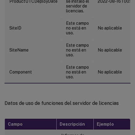
ProductUTCDeployDate
se instaló el
2022-08-16T00:0
servidor de
licencias.
Este campo
SiteID
no está en
No aplicable
uso.
Este campo
SiteName
no está en
No aplicable
uso.
Este campo
Component
no está en
No aplicable
uso.
Datos de uso de funciones del servidor de licencias
Campo
Descripción
Ejemplo