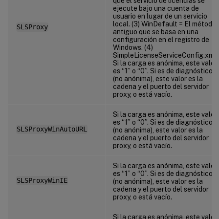
que el servicio de licencias se
ejecute bajo una cuenta de
usuario en lugar de un servicio
local. (3) WinDefault = El método
SLSProxy
antiguo que se basa en una
configuración en el registro de
Windows. (4)
SimpleLicenseServiceConfig.xml.
Si la carga es anónima, este valor
es “1” o “0”. Si es de diagnóstico
(no anónima), este valor es la
cadena y el puerto del servidor
proxy, o está vacío.
Si la carga es anónima, este valor
es “1” o “0”. Si es de diagnóstico
SLSProxyWinAutoURL
(no anónima), este valor es la
cadena y el puerto del servidor
proxy, o está vacío.
Si la carga es anónima, este valor
es “1” o “0”. Si es de diagnóstico
SLSProxyWinIE
(no anónima), este valor es la
cadena y el puerto del servidor
proxy, o está vacío.
Si la carga es anónima, este valor