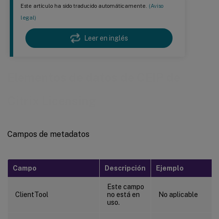
Este artículo ha sido traducido automáticamente.
(Aviso
legal)
Leer en inglés
Elementos de datos de CEIP de
Citrix Licensing
Campos de metadatos
Campo
Descripción
Ejemplo
Este campo
ClientTool
no está en
No aplicable
uso.