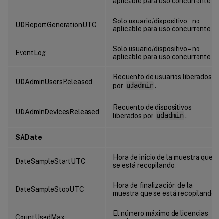
aplicable para uso concurrente
Solo usuario/dispositivo – no
UDReportGenerationUTC
aplicable para uso concurrente
Solo usuario/dispositivo – no
EventLog
aplicable para uso concurrente
Recuento de usuarios liberados
UDAdminUsersReleased
por
udadmin
.
Recuento de dispositivos
UDAdminDevicesReleased
liberados por
udadmin
.
SADate
Hora de inicio de la muestra que
DateSampleStartUTC
se está recopilando.
Hora de finalización de la
DateSampleStopUTC
muestra que se está recopilando.
El número máximo de licencias
CountUsedMax