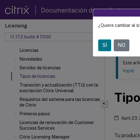
Documentación de productos
Licensing
¿Quiere cambiar al si
Este contenid
11.17.2 build 47000
Licenc
SÍ
NO
Licencias
Novedades
Este art
Servidor de licencias
legal)
Tipos de licencias
Transición y actualización (TTU) con la
suscripción Citrix Universal
Tipo
Requisitos del sistema para las licencias
<
de Citrix
Primeros pasos
April 23,
Licencias de renovación de Customer
Success Services
Tu producto
Citrix Licensing Manager