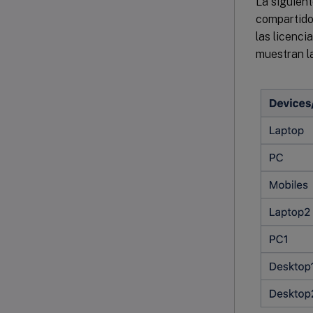
La siguient
compartido
las licenci
muestran la