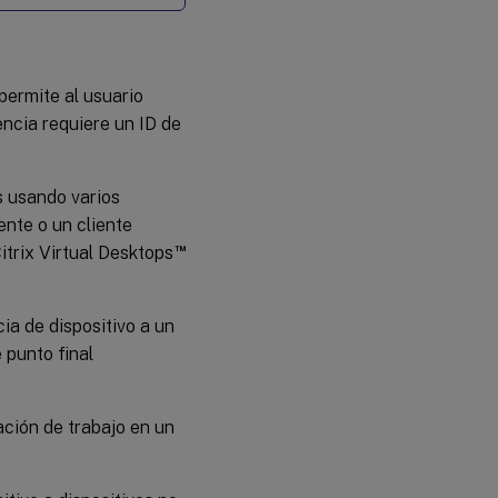
por plazo
permite al usuario
encia requiere un ID de
s usando varios
gente o un cliente
™
itrix Virtual Desktops
ia de dispositivo a un
 punto final
ación de trabajo en un