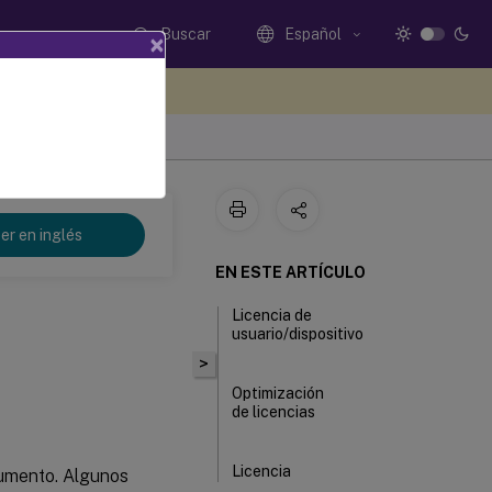
Buscar
Español
×
e sus comentarios aquí
er en inglés
EN ESTE ARTÍCULO
Licencia de
usuario/dispositivo
>
Optimización
de licencias
Licencia
cumento. Algunos
concurrente