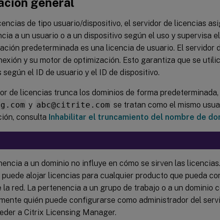
ación general
icencias de tipo usuario/dispositivo, el servidor de licencias 
ncia a un usuario o a un dispositivo según el uso y supervisa e
ación predeterminada es una licencia de usuario. El servidor 
exión y su motor de optimización. Esto garantiza que se util
s según el ID de usuario y el ID de dispositivo.
dor de licencias trunca los dominios de forma predeterminada
ng.com
y
abc@citrite.com
se tratan como el mismo usua
ión, consulta
Inhabilitar el truncamiento del nombre de do
nencia a un dominio no influye en cómo se sirven las licencias
s puede alojar licencias para cualquier producto que pueda co
e la red. La pertenencia a un grupo de trabajo o a un dominio 
lmente quién puede configurarse como administrador del servi
eder a Citrix Licensing Manager.