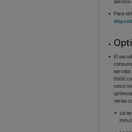
servicio.
Para ob
disposi
Opti
El servi
consumo 
servidor
5000 con
cinco mi
optimiza
varias c
La op
minut