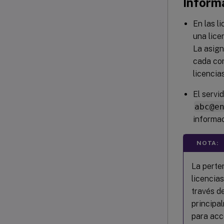
Inform
En las l
una lice
La asign
cada con
licencia
El servi
abc@e
informac
NOTA:
La perte
licencia
través d
principa
para acc