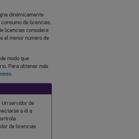
evaluación
asigna dinámicamente
Sobregiro
l consumo de licencias.
de
licencias
de licencias considera
ice el menor número de
Modo de
ráfaga
de
, de modo que
licencias
rio. Para obtener más
minio
.
Disponibilidad
del sobregiro
y del modo
ráfaga de
licencias
. Un servidor de
nectarse a él a
Suscripción
local de
controla
Citrix para
dor de licencias
licencias
minoristas
anuales y