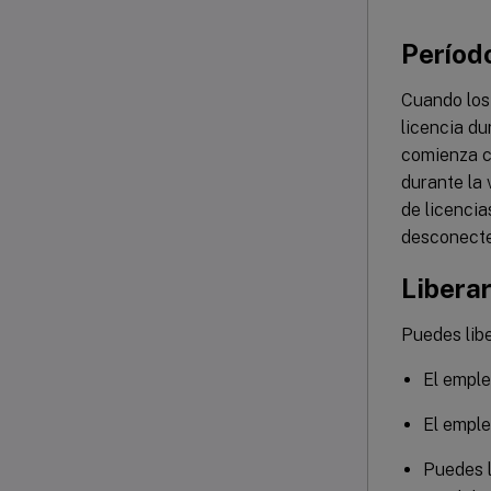
Período
Cuando los 
licencia du
comienza c
durante la 
de licencia
desconecte
Liberar
Puedes libe
El emple
El emple
Puedes l