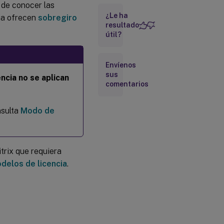
 de conocer las
¿Le ha
cia ofrecen
sobregiro
resultado
Licencia
útil?
por
usuario
Envíenos
Licencia
sus
ncia no se aplican
por
comentarios
dispositivo
nsulta
Modo de
Licencia
por
socket
itrix que requiera
Licencia
delos de licencia
.
de usuario
nominal
(heredada)
Licencias
de