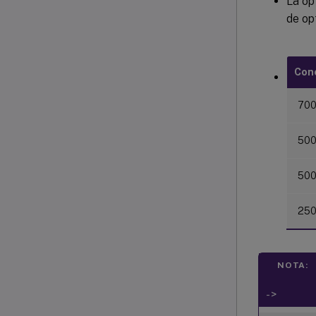
La op
de op
Cone
700 
5000
5000
250
NOTA:
- >