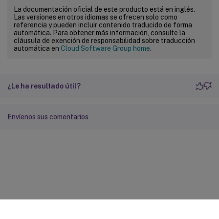
La documentación oficial de este producto está en inglés.
Las versiones en otros idiomas se ofrecen solo como
referencia y pueden incluir contenido traducido de forma
automática. Para obtener más información, consulte la
cláusula de exención de responsabilidad sobre traducción
automática en
Cloud Software Group home
.
¿Le ha resultado útil?
Envíenos sus comentarios