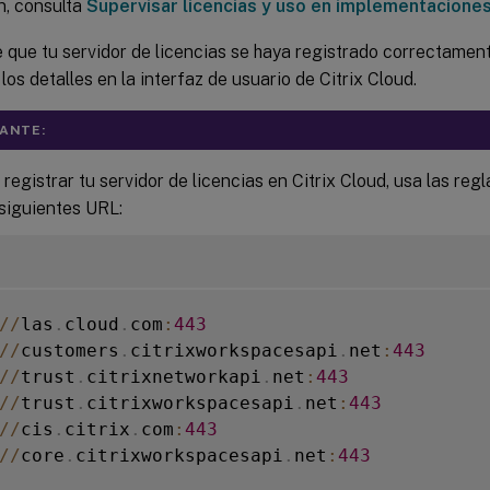
n, consulta
Supervisar licencias y uso en implementaciones
que tu servidor de licencias se haya registrado correctament
los detalles en la interfaz de usuario de Citrix Cloud.
ANTE:
registrar tu servidor de licencias en Citrix Cloud, usa las regl
 siguientes URL:
/
/
las
.
cloud
.
com
:
443
/
/
customers
.
citrixworkspacesapi
.
net
:
443
/
/
trust
.
citrixnetworkapi
.
net
:
443
/
/
trust
.
citrixworkspacesapi
.
net
:
443
/
/
cis
.
citrix
.
com
:
443
/
/
core
.
citrixworkspacesapi
.
net
:
443