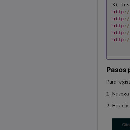
Si tus
http
:
/
http
:
/
http
:
/
http
:
/
http
:
/
Pasos p
Para regist
Navega
Haz cli