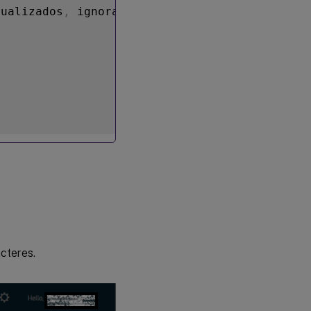
tualizados
,
 ignora las siguientes 
URL
.
cteres.