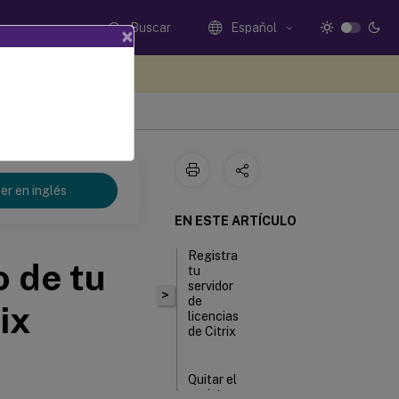
Buscar
Español
×
e sus comentarios aquí
er en inglés
EN ESTE ARTÍCULO
Registra
o de tu
tu
servidor
>
de
ix
licencias
de Citrix
Quitar el
registro