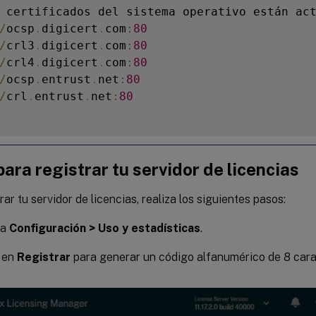
 certificados del sistema operativo están ac
/
ocsp
.
digicert
.
com
:
80
/
crl3
.
digicert
.
com
:
80
/
crl4
.
digicert
.
com
:
80
/
ocsp
.
entrust
.
net
:
80
/
crl
.
entrust
.
net
:
80
ara registrar tu servidor de licencias
rar tu servidor de licencias, realiza los siguientes pasos:
 a
Configuración > Uso y estadísticas
.
c en
Registrar
para generar un código alfanumérico de 8 cara