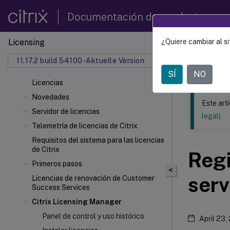
Documentación de productos
Licensing
¿Quiere cambiar al si
Este contenid
11.17.2 build 54100-Aktuelle Version
Licenc
SÍ
NO
Licencias
Novedades
Este art
Servidor de licencias
legal)
Telemetría de licencias de Citrix
Requisitos del sistema para las licencias
de Citrix
Regi
Primeros pasos
<
serv
Licencias de renovación de Customer
Success Services
Citrix Licensing Manager
Panel de control y uso histórico
April 23,