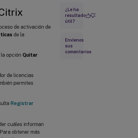
de tu
Citrix
servidor
¿Le ha
de
resultado
licencias
útil?
roceso de activación de
ticas
de la
Información
Envíenos
adicional
sus
comentarios
r la opción
Quitar
dor de licencias
ambién permites
sulta
Registrar
nder cuáles informan
. Para obtener más