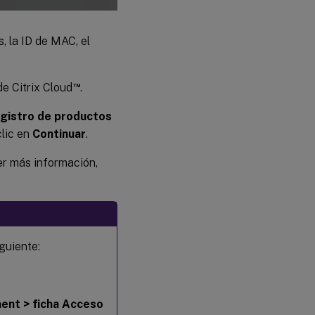
s, la ID de MAC, el
™
 de Citrix Cloud
.
gistro de productos
clic en
Continuar
.
er más información,
iguiente:
ent > ficha Acceso