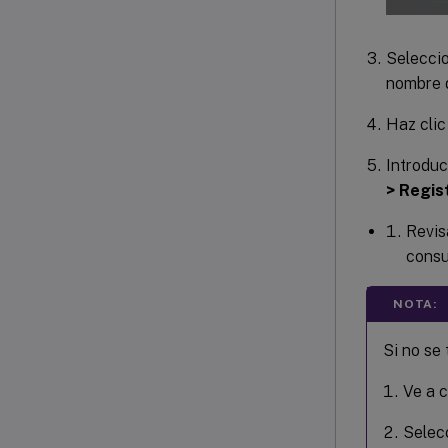
Selecci
nombre d
Haz cli
Introduc
> Regis
Revisa
consu
NOTA:
Si no se 
Ve a c
Selec