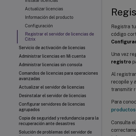
Instalar licencias
Regis
Actualizar licencias
Información del producto
Configuración
Registra tu
código cort
Registrar el servidor de licencias de
Citrix
Configura
Servicio de activación de licencias
Una vez reg
Administrar licencias en Mi cuenta
registro
pa
Administrar licencias sin consola
Comandos de licencias para operaciones
Al registra
avanzadas
recopile y
Actualizar el servidor de licencias
transmitir 
Desinstalar el servidor de licencias
Para conoce
Configurar servidores de licencias
productos 
agrupados
Copia de seguridad y redundancia para la
Consulta el
recuperación ante desastres
correctamen
Solución de problemas del servidor de