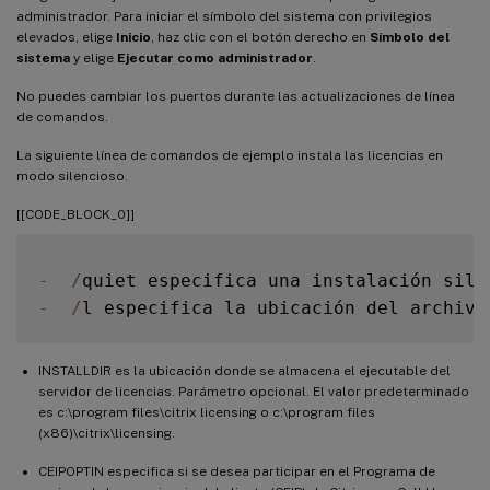
administrador. Para iniciar el símbolo del sistema con privilegios
elevados, elige
Inicio
, haz clic con el botón derecho en
Símbolo del
sistema
y elige
Ejecutar como administrador
.
No puedes cambiar los puertos durante las actualizaciones de línea
de comandos.
La siguiente línea de comandos de ejemplo instala las licencias en
modo silencioso.
[[CODE_BLOCK_0]]
-
/
quiet especifica una instalación sile
-
/
l especifica la ubicación del archivo
INSTALLDIR es la ubicación donde se almacena el ejecutable del
servidor de licencias. Parámetro opcional. El valor predeterminado
es c:\program files\citrix licensing o c:\program files
(x86)\citrix\licensing.
CEIPOPTIN especifica si se desea participar en el Programa de